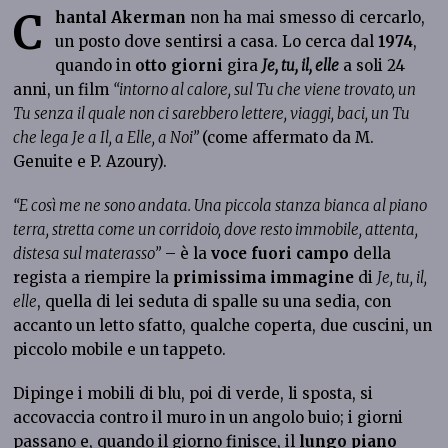
C
hantal Akerman
non ha mai smesso di cercarlo,
un posto dove sentirsi a casa. Lo cerca dal
1974
,
quando in
otto giorni
gira
Je, tu, il, elle
a soli 24
anni, un film
“intorno al calore, sul Tu che viene trovato, un
Tu senza il quale non ci sarebbero lettere, viaggi, baci, un Tu
che lega Je a Il, a Elle, a Noi”
(come affermato da M.
Genuite e P. Azoury).
“E così me ne sono andata. Una piccola stanza bianca al piano
terra, stretta come un corridoio, dove resto immobile, attenta,
distesa sul materasso”
– è la
voce fuori campo
della
regista a riempire la
primissima immagine
di
Je, tu, il,
elle
, quella di lei seduta di spalle su una sedia, con
accanto un letto sfatto, qualche coperta, due cuscini, un
piccolo mobile e un tappeto.
Dipinge i mobili di blu, poi di verde, li sposta, si
accovaccia contro il muro in un angolo buio; i giorni
passano e, quando il giorno finisce, il
lungo piano