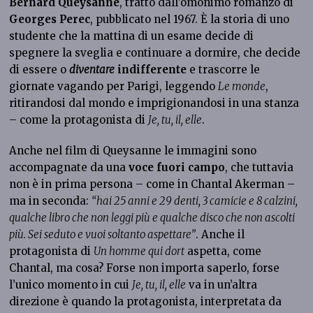
Bernard Queysanne
, tratto dall’omonimo romanzo di
Georges Perec
, pubblicato nel 1967. È la storia di uno
studente che la mattina di un esame decide di
spegnere la sveglia e continuare a dormire, che decide
di essere o
diventare
indifferente
e trascorre le
giornate vagando per Parigi, leggendo
Le monde
,
ritirandosi dal mondo e imprigionandosi in una stanza
– come la protagonista di
Je, tu, il, elle
.
Anche nel film di Queysanne le immagini sono
accompagnate da una
voce fuori campo
, che tuttavia
non è in prima persona – come in Chantal Akerman –
ma in seconda:
“hai 25 anni e 29 denti, 3 camicie e 8 calzini,
qualche libro che non leggi più e qualche disco che non ascolti
più. Sei seduto e vuoi soltanto aspettare”
. Anche il
protagonista di
Un homme qui dort
aspetta, come
Chantal, ma cosa? Forse non importa saperlo, forse
l’unico momento in cui
Je, tu, il, elle
va in un’altra
direzione è quando la protagonista, interpretata da