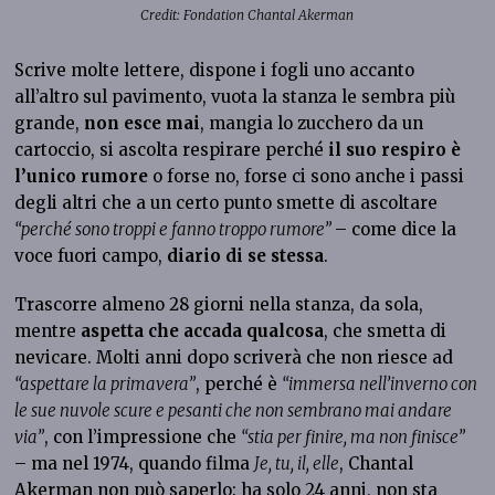
Credit: Fondation Chantal Akerman
Scrive molte lettere, dispone i fogli uno accanto
all’altro sul pavimento, vuota la stanza le sembra più
grande,
non esce mai
, mangia lo zucchero da un
cartoccio, si ascolta respirare perché
il suo respiro è
l’unico rumore
o forse no, forse ci sono anche i passi
degli altri che a un certo punto smette di ascoltare
“perché sono troppi e fanno troppo rumore”
– come dice la
voce fuori campo,
diario di se stessa
.
Trascorre almeno 28 giorni nella stanza, da sola,
mentre
aspetta che accada qualcosa
, che smetta di
nevicare. Molti anni dopo scriverà che non riesce ad
“aspettare la primavera”
, perché è
“immersa nell’inverno con
le sue nuvole scure e pesanti che non sembrano mai andare
via”
, con l’impressione che
“stia per finire, ma non finisce”
– ma nel 1974, quando filma
Je, tu, il, elle
, Chantal
Akerman non può saperlo: ha solo 24 anni, non sta