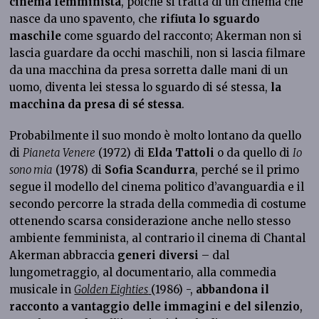
cinema femminista
, poiché si tratta di un cinema che
nasce da uno spavento, che
rifiuta lo sguardo
maschile
come sguardo del racconto; Akerman non si
lascia guardare da occhi maschili, non si lascia filmare
da una macchina da presa sorretta dalle mani di un
uomo, diventa lei stessa lo sguardo di sé stessa,
la
macchina da presa di sé stessa
.
Probabilmente il suo mondo è molto lontano da quello
di
Pianeta Venere
(1972) di
Elda Tattoli
o da quello di
Io
sono mia
(1978) di
Sofia Scandurra
, perché se il primo
segue il modello del cinema politico d’avanguardia e il
secondo percorre la strada della commedia di costume
ottenendo scarsa considerazione anche nello stesso
ambiente femminista, al contrario il cinema di Chantal
Akerman abbraccia
generi diversi
– dal
lungometraggio, al documentario, alla commedia
musicale in
Golden Eighties
(1986) -,
abbandona il
racconto a vantaggio delle immagini e del silenzio
,