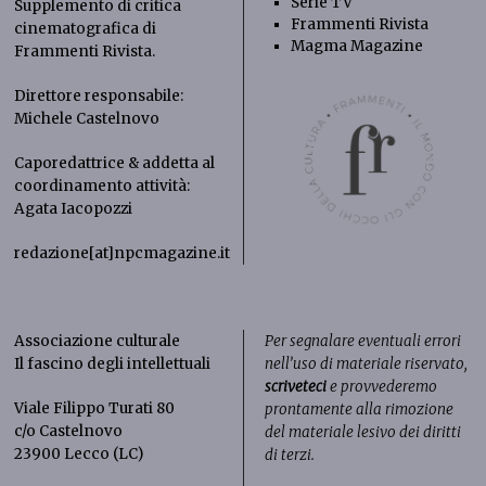
Serie TV
Supplemento di critica
Frammenti Rivista
cinematografica di
Magma Magazine
Frammenti Rivista
.
Direttore responsabile:
Michele Castelnovo
Caporedattrice & addetta al
coordinamento attività:
Agata Iacopozzi
redazione[at]npcmagazine.it
Associazione culturale
Per segnalare eventuali errori
Il fascino degli intellettuali
nell’uso di materiale riservato,
scriveteci
e provvederemo
Viale Filippo Turati 80
prontamente alla rimozione
c/o Castelnovo
del materiale lesivo dei diritti
23900 Lecco (LC)
di terzi.