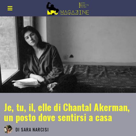
Je, tu, il, elle di Chantal Akerman,
un posto dove sentirsi a casa
DI
SARA NARCISI