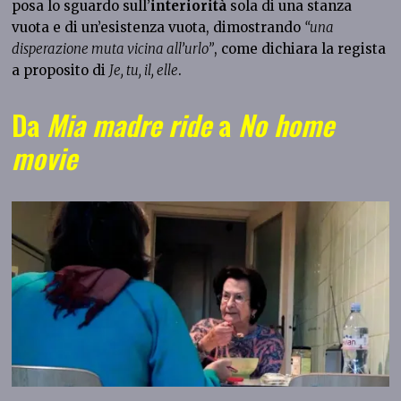
posa lo sguardo sull’
interiorità
sola di una stanza
vuota e di un’esistenza vuota, dimostrando
“una
disperazione muta vicina all’urlo”
, come dichiara la regista
a proposito di
Je, tu, il, elle
.
Da
Mia madre ride
a
No home
movie