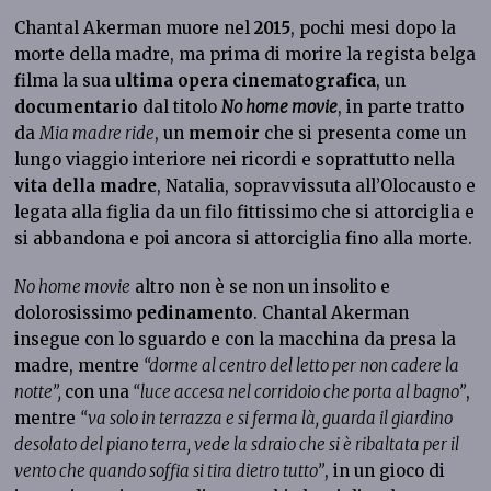
Chantal Akerman muore nel
2015
, pochi mesi dopo la
morte della madre, ma prima di morire la regista belga
filma la sua
ultima opera cinematografica
, un
documentario
dal titolo
No home movie
, in parte tratto
da
Mia madre ride
, un
memoir
che si presenta come un
lungo viaggio interiore nei ricordi e soprattutto nella
vita della madre
, Natalia, sopravvissuta all’Olocausto e
legata alla figlia da un filo fittissimo che si attorciglia e
si abbandona e poi ancora si attorciglia fino alla morte.
No home movie
altro non è se non un insolito e
dolorosissimo
pedinamento
. Chantal Akerman
insegue con lo sguardo e con la macchina da presa la
madre, mentre
“dorme al centro del letto per non cadere la
notte”,
con una
“luce accesa nel corridoio che porta al bagno”
,
mentre
“va solo in terrazza e si ferma là, guarda il giardino
desolato del piano terra, vede la sdraio che si è ribaltata per il
vento che quando soffia si tira dietro tutto”
, in un gioco di