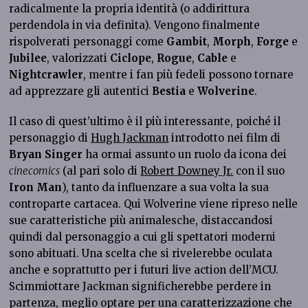
radicalmente la propria identità (o addirittura
perdendola in via definita). Vengono finalmente
rispolverati personaggi come
Gambit
,
Morph
,
Forge
e
Jubilee
, valorizzati
Ciclope
,
Rogue
,
Cable
e
Nightcrawler
, mentre i fan più fedeli possono tornare
ad apprezzare gli autentici
Bestia
e
Wolverine
.
Il caso di quest’ultimo è il più interessante, poiché il
personaggio di
Hugh Jackman
introdotto nei film di
Bryan Singer
ha ormai assunto un ruolo da icona dei
cinecomics
(al pari solo di
Robert Downey Jr.
con il suo
Iron Man
), tanto da influenzare a sua volta la sua
controparte cartacea. Qui Wolverine viene ripreso nelle
sue caratteristiche più animalesche, distaccandosi
quindi dal personaggio a cui gli spettatori moderni
sono abituati. Una scelta che si rivelerebbe oculata
anche e soprattutto per i futuri live action dell’MCU.
Scimmiottare Jackman significherebbe perdere in
partenza, meglio optare per una caratterizzazione che