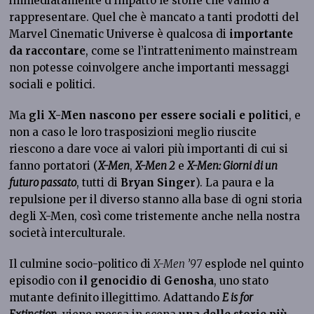
immediatamente d’impatto le storie che vanno a
rappresentare. Quel che è mancato a tanti prodotti del
Marvel Cinematic Universe è qualcosa di
importante
da raccontare
, come se l’intrattenimento mainstream
non potesse coinvolgere anche importanti messaggi
sociali e politici.
Ma
gli X-Men nascono per essere sociali e politici
, e
non a caso le loro trasposizioni meglio riuscite
riescono a dare voce ai valori più importanti di cui si
fanno portatori (
X-Men
,
X-Men 2
e
X-Men: Giorni di un
futuro passato
, tutti di
Bryan Singer
). La paura e la
repulsione per il diverso stanno alla base di ogni storia
degli X-Men, così come tristemente anche nella nostra
società interculturale.
Il culmine socio-politico di
X-Men ’97
esplode nel quinto
episodio con
il genocidio di Genosha
, uno stato
mutante definito illegittimo. Adattando
E is for