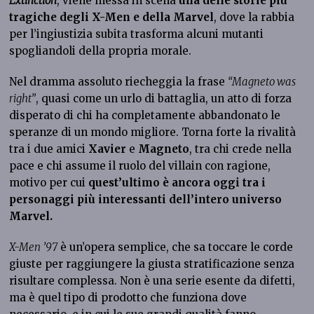
Extinction
, viene messa in scena
una delle storie più
tragiche degli X-Men e della Marvel
, dove la rabbia
per l’ingiustizia subita trasforma alcuni mutanti
spogliandoli della propria morale.
Nel dramma assoluto riecheggia la frase
“Magneto was
right”
, quasi come un urlo di battaglia, un atto di forza
disperato di chi ha completamente abbandonato le
speranze di un mondo migliore. Torna forte la rivalità
tra i due amici
Xavier
e
Magneto
, tra chi crede nella
pace e chi assume il ruolo del villain con ragione,
motivo per cui
quest’ultimo è ancora oggi tra i
personaggi più interessanti dell’intero universo
Marvel.
X-Men ’97
è un’opera semplice, che sa toccare le corde
giuste per raggiungere la giusta stratificazione senza
risultare complessa. Non è una serie esente da difetti,
ma è quel tipo di prodotto che funziona dove