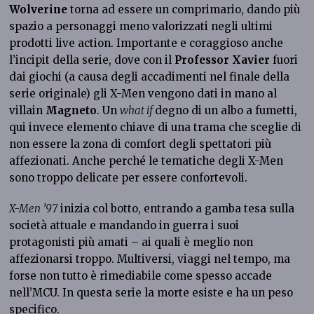
Wolverine
torna ad essere un comprimario, dando più
spazio a personaggi meno valorizzati negli ultimi
prodotti live action. Importante e coraggioso anche
l’incipit della serie, dove con il
Professor Xavier
fuori
dai giochi (a causa degli accadimenti nel finale della
serie originale) gli X-Men vengono dati in mano al
villain
Magneto
. Un
what if
degno di un albo a fumetti,
qui invece elemento chiave di una trama che sceglie di
non essere la zona di comfort degli spettatori più
affezionati. Anche perché le tematiche degli X-Men
sono troppo delicate per essere confortevoli.
X-Men ’97
inizia col botto, entrando a gamba tesa sulla
società attuale e mandando in guerra i suoi
protagonisti più amati – ai quali è meglio non
affezionarsi troppo. Multiversi, viaggi nel tempo, ma
forse non tutto è rimediabile come spesso accade
nell’MCU. In questa serie la morte esiste e ha un peso
specifico.