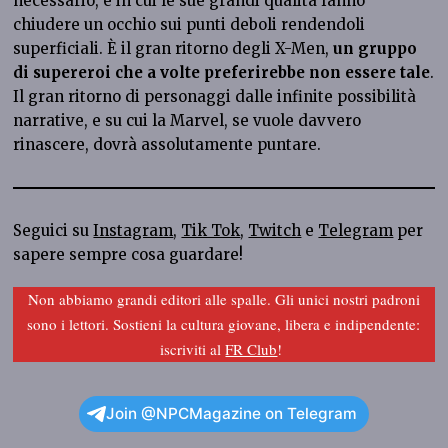
necessario, e in cui le sue grandi qualità fanno
chiudere un occhio sui punti deboli rendendoli
superficiali. È il gran ritorno degli X-Men,
un gruppo
di supereroi che a volte preferirebbe non essere tale
.
Il gran ritorno di personaggi dalle infinite possibilità
narrative, e su cui la Marvel, se vuole davvero
rinascere, dovrà assolutamente puntare.
Seguici su
Instagram
,
Tik Tok
,
Twitch
e
Telegram
per
sapere sempre cosa guardare!
Non abbiamo grandi editori alle spalle. Gli unici nostri padroni
sono i lettori. Sostieni la cultura giovane, libera e indipendente:
iscriviti al
FR Club
!
Join @NPCMagazine on Telegram