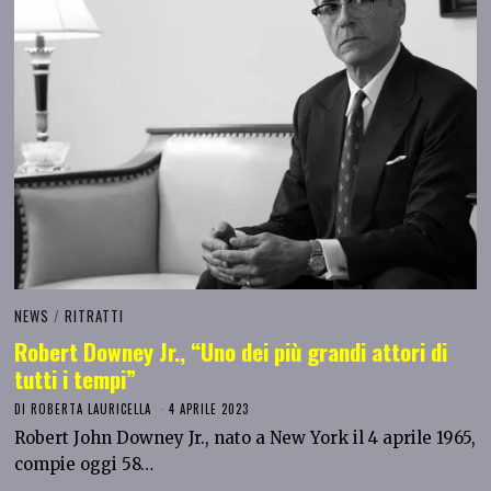
NEWS
/
RITRATTI
Robert Downey Jr., “Uno dei più grandi attori di
tutti i tempi”
DI
ROBERTA LAURICELLA
4 APRILE 2023
Robert John Downey Jr., nato a New York il 4 aprile 1965,
compie oggi 58…