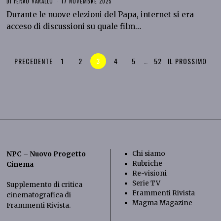
DI
FERAO VARALLO
17 NOVEMBRE 2025
Durante le nuove elezioni del Papa, internet si era
acceso di discussioni su quale film…
PRECEDENTE
1
2
3
4
5
…
52
IL PROSSIMO
Chi siamo
NPC – Nuovo Progetto
Rubriche
Cinema
Re-visioni
Serie TV
Supplemento di critica
Frammenti Rivista
cinematografica di
Magma Magazine
Frammenti Rivista
.