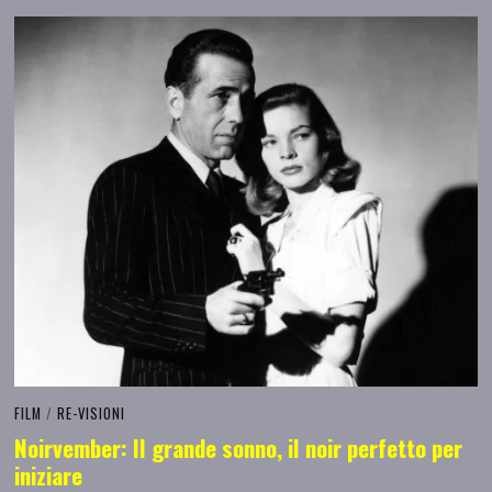
FILM
/
RE-VISIONI
Noirvember: Il grande sonno, il noir perfetto per
iniziare