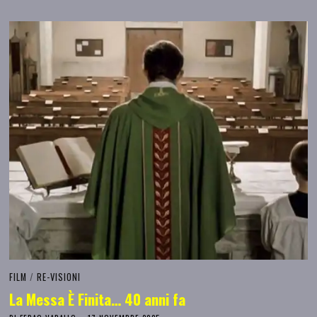
FILM
/
RE-VISIONI
La Messa È Finita… 40 anni fa