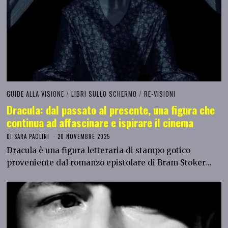
GUIDE ALLA VISIONE
/
LIBRI SULLO SCHERMO
/
RE-VISIONI
Dracula: dal passato al presente, una figura che
continua ad affascinare e ispirare il cinema
DI
SARA PAOLINI
20 NOVEMBRE 2025
Dracula è una figura letteraria di stampo gotico
proveniente dal romanzo epistolare di Bram Stoker…