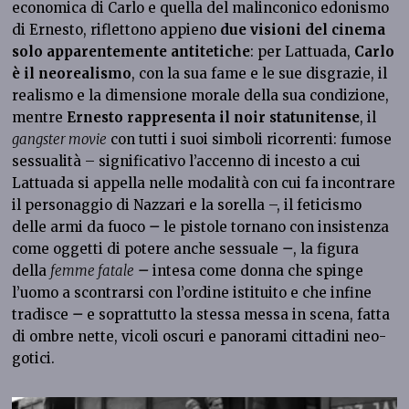
economica di Carlo e quella del malinconico edonismo
di Ernesto, riflettono appieno
due visioni del cinema
solo apparentemente antitetiche
: per Lattuada,
Carlo
è il neorealismo
, con la sua fame e le sue disgrazie, il
realismo e la dimensione morale della sua condizione,
mentre
Ernesto rappresenta il noir statunitense
, il
gangster movie
con tutti i suoi simboli ricorrenti: fumose
sessualità – significativo l’accenno di incesto a cui
Lattuada si appella nelle modalità con cui fa incontrare
il personaggio di Nazzari e la sorella –, il feticismo
delle armi da fuoco
–
le pistole tornano con insistenza
come oggetti di potere anche sessuale
–
, la figura
della
femme fatale
–
intesa come donna che spinge
l’uomo a scontrarsi con l’ordine istituito e che infine
tradisce
–
e soprattutto la stessa messa in scena, fatta
di ombre nette, vicoli oscuri e panorami cittadini neo-
gotici.