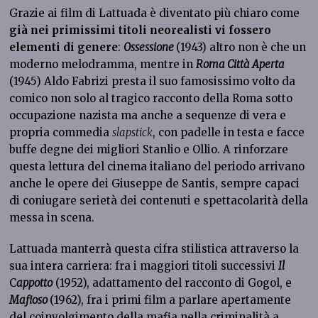
Grazie ai film di Lattuada è diventato più chiaro come
già nei primissimi titoli neorealisti vi fossero
elementi di genere
:
Ossessione
(1943) altro non è che un
moderno melodramma, mentre in
Roma Città Aperta
(1945) Aldo Fabrizi presta il suo famosissimo volto da
comico non solo al tragico racconto della Roma sotto
occupazione nazista ma anche a sequenze di vera e
propria commedia
slapstick
, con padelle in testa e facce
buffe degne dei migliori Stanlio e Ollio. A rinforzare
questa lettura del cinema italiano del periodo arrivano
anche le opere dei Giuseppe de Santis, sempre capaci
di coniugare serietà dei contenuti e spettacolarità della
messa in scena.
Lattuada manterrà questa cifra stilistica attraverso la
sua intera carriera: fra i maggiori titoli successivi
Il
C
appotto
(1952), adattamento del racconto di Gogol, e
Mafioso
(1962), fra i primi film a parlare apertamente
del coinvolgimento della mafia nella criminalità a