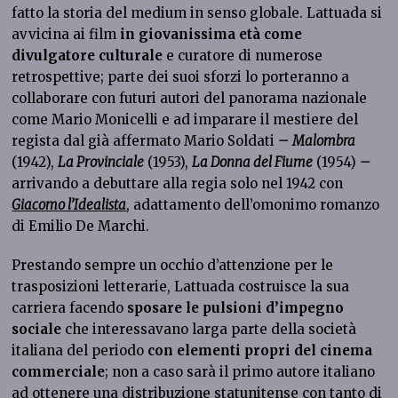
fatto la storia del medium in senso globale. Lattuada si
avvicina ai film
in giovanissima età come
divulgatore culturale
e curatore di numerose
retrospettive; parte dei suoi sforzi lo porteranno a
collaborare con futuri autori del panorama nazionale
come Mario Monicelli e ad imparare il mestiere del
regista dal già affermato Mario Soldati
–
Malombra
(1942),
La Provinciale
(1953),
La Donna del Fiume
(1954)
–
arrivando a debuttare alla regia solo nel 1942 con
Giacomo l’Idealista
, adattamento dell’omonimo romanzo
di Emilio De Marchi.
Prestando sempre un occhio d’attenzione per le
trasposizioni letterarie, Lattuada costruisce la sua
carriera facendo
sposare le pulsioni d’impegno
sociale
che interessavano larga parte della società
italiana del periodo
con elementi propri del cinema
commerciale
; non a caso sarà il primo autore italiano
ad ottenere una distribuzione statunitense con tanto di