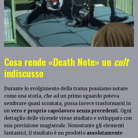
Cosa rende «Death Note» un
cult
indiscusso
Durante lo svolgimento della trama possiamo notare
come una storia, che ad un primo sguardo poteva
sembrare quasi scontata, possa invece trasformarsi in
un
vero e proprio capolavoro senza precedenti
. Ogni
dettaglio delle vicende viene studiato e sviluppato con
una precisione magistrale. Nonostante gli elementi
fantastici, il risultato è un prodotto
assolutamente