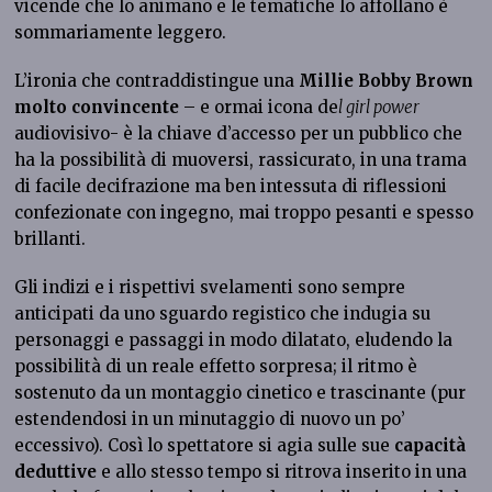
vicende che lo animano e le tematiche lo affollano è
sommariamente leggero.
L’ironia che contraddistingue una
Millie Bobby Brown
molto convincente
– e ormai icona de
l girl power
audiovisivo- è la chiave d’accesso per un pubblico che
ha la possibilità di muoversi, rassicurato, in una trama
di facile decifrazione ma ben intessuta di riflessioni
confezionate con ingegno, mai troppo pesanti e spesso
brillanti.
Gli indizi e i rispettivi svelamenti sono sempre
anticipati da uno sguardo registico che indugia su
personaggi e passaggi in modo dilatato, eludendo la
possibilità di un reale effetto sorpresa; il ritmo è
sostenuto da un montaggio cinetico e trascinante (pur
estendendosi in un minutaggio di nuovo un po’
eccessivo). Così lo spettatore si agia sulle sue
capacità
deduttive
e allo stesso tempo si ritrova inserito in una