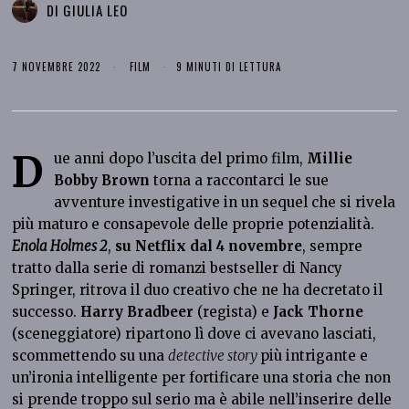
DI
GIULIA LEO
7 NOVEMBRE 2022
FILM
9 MINUTI DI LETTURA
D
ue anni dopo l’uscita del primo film,
Millie
Bobby Brown
torna a raccontarci le sue
avventure investigative in un sequel che si rivela
più maturo e consapevole delle proprie potenzialità.
Enola Holmes 2
,
su Netflix dal
4 novembre
, sempre
tratto dalla serie di romanzi bestseller di Nancy
Springer, ritrova il duo creativo che ne ha decretato il
successo.
Harry Bradbeer
(regista) e
Jack Thorne
(sceneggiatore) ripartono lì dove ci avevano lasciati,
scommettendo su una
detective story
più intrigante e
un’ironia intelligente per fortificare una storia che non
si prende troppo sul serio ma è abile nell’inserire delle