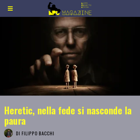
Heretic, nella fede si nasconde la
paura
DI
FILIPPO BACCHI