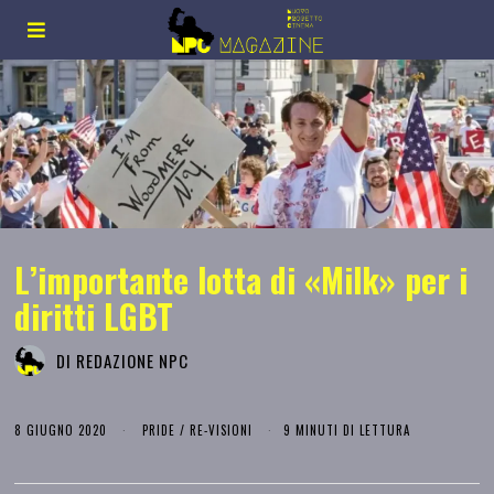
L’importante lotta di «Milk» per i
diritti LGBT
DI
REDAZIONE NPC
8 GIUGNO 2020
PRIDE
/
RE-VISIONI
9 MINUTI DI LETTURA