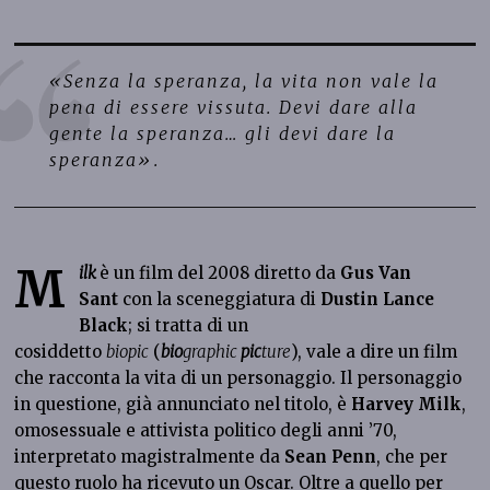
«Senza la speranza, la vita non vale la
pena di essere vissuta. Devi dare alla
gente la speranza… gli devi dare la
speranza».
M
ilk
è un film del 2008 diretto da
Gus Van
Sant
con la sceneggiatura di
Dustin Lance
Black
; si tratta di un
cosiddetto
biopic
(
bio
graphic
pic
ture
), vale a dire un film
che racconta la vita di un personaggio. Il personaggio
in questione, già annunciato nel titolo, è
Harvey Milk
,
omosessuale e attivista politico degli anni ’70,
interpretato magistralmente da
Sean Penn
, che per
questo ruolo ha ricevuto un Oscar. Oltre a quello per