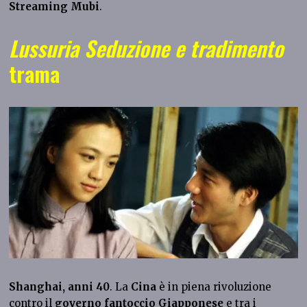
Streaming Mubi
.
Lussuria
Seduzione e tradimento
trama
Shanghai, anni 40
. La
Cina
è in piena rivoluzione
contro il
governo fantoccio Giapponese
e tra i