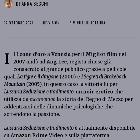
DI
ANNA SECCHI
12 OTTOBRE 2021
RE-VISIONI
5 MINUTI DI LETTURA
I
l
Leone d’oro
a
Venezia
per il
Miglior film
nel
2007
andò ad
Ang Lee
, regista cinese già
consacrato al grande pubblico grazie a pellicole
quali
La tigre e il dragone
(
2000
) e
I Segreti di Brokeback
Mountain
(
2005
), in questo caso la vittoria fu per
Lussuria Seduzione e tradimento
, un
noir erotico
che
utilizza da
escamotage
la storia del Regno di Mezzo per
addentrarsi nelle dinamiche psicologiche che
sottendono la passione.
Lussuria Seduzione e tradimento
è attualmente disponibile
su
Amazon Prime Video
e sulla piattaforma