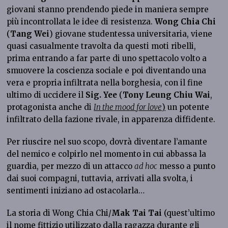
giovani stanno prendendo piede in maniera sempre
più incontrollata le idee di resistenza.
Wong Chia Chi
(
Tang Wei
) giovane studentessa universitaria, viene
quasi casualmente travolta da questi moti ribelli,
prima entrando a far parte di uno spettacolo volto a
smuovere la coscienza sociale e poi diventando una
vera e propria infiltrata nella borghesia, con il fine
ultimo di uccidere il
Sig. Yee
(
Tony Leung Chiu Wai
,
protagonista anche di
In the mood for love
)
un potente
infiltrato della fazione rivale, in apparenza diffidente.
Per riuscire nel suo scopo, dovrà diventare l’amante
del nemico e colpirlo nel momento in cui abbassa la
guardia, per mezzo di un attacco
ad hoc
messo a punto
dai suoi compagni, tuttavia, arrivati alla svolta, i
sentimenti iniziano ad ostacolarla…
La storia di Wong Chia Chi/
Mak Tai Tai
(quest’ultimo
il nome fittizio utilizzato dalla ragazza durante gli