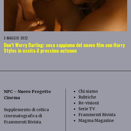
3 MAGGIO 2022
Don’t Worry Darling: cosa sappiamo del nuovo film con Harry
Styles in uscita il prossimo autunno
Chi siamo
NPC – Nuovo Progetto
Rubriche
Cinema
Re-visioni
Serie TV
Supplemento di critica
Frammenti Rivista
cinematografica di
Magma Magazine
Frammenti Rivista
.