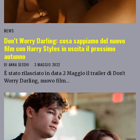
NEWS
Don’t Worry Darling: cosa sappiamo del nuovo
film con Harry Styles in uscita il prossimo
autunno
DI
ANNA SECCHI
3 MAGGIO 2022
È stato rilasciato in data 2 Maggio il trailer di Don’t
Worry Darling, nuovo film…