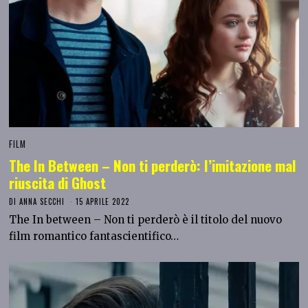
FILM
The In Between – Non ti perderò: l’imitazione mal
riuscita di Ghost
DI
ANNA SECCHI
15 APRILE 2022
The In between – Non ti perderò è il titolo del nuovo
film romantico fantascientifico…