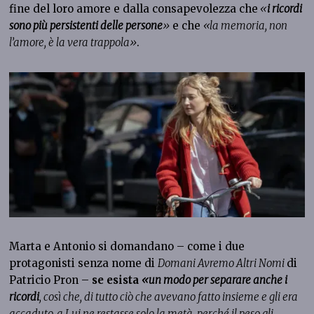
fine del loro amore e dalla consapevolezza che
«
i ricordi
sono più persistenti delle persone
»
e che
«la memoria, non
l’amore, è la vera trappola»
.
Marta e Antonio si domandano – come i due
protagonisti senza nome di
Domani Avremo Altri Nomi
di
Patricio Pron –
se esista
«un modo per separare anche i
ricordi
, così che, di tutto ciò che avevano fatto insieme e gli era
accaduto, a Lui ne restasse solo la metà, perché il peso gli