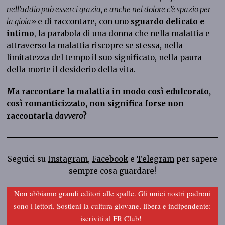
nell’addio può esserci grazia, e anche nel dolore c’è spazio per
la gioia»
e di raccontare, con uno
sguardo delicato e
intimo
, la parabola di una donna che nella malattia e
attraverso la malattia riscopre se stessa, nella
limitatezza del tempo il suo significato, nella paura
della morte il desiderio della vita.
Ma raccontare la malattia in modo così edulcorato,
così romanticizzato, non significa forse non
raccontarla
davvero
?
Seguici su
Instagram
,
Facebook
e
Telegram
per sapere
sempre cosa guardare!
Non abbiamo grandi editori alle spalle. Gli unici nostri padroni
sono i lettori. Sostieni la cultura giovane, libera e indipendente:
iscriviti al
FR Club
!