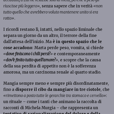
riuscisse più leggero»
, senza sapere che in verità
«non
tutto quello che avrebbero voluto mantenere unito si era
rotto».
I ricordi restano lì, intatti, nello spazio liminale che
separa un giorno da un altro, il terrore della fine
dall’attesa dell’inizio. Ma
è in questo spazio che le
cose accadono
: Marta perde peso, vomita, si chiede
«
dove finiscono i chili persi?
»
e contemporaneamente
«
dov’è finito tutto quell’amore?
»
, e scopre che la causa
della sua perdita di appetito non è la sofferenza
amorosa, ma un carcinoma renale al quarto stadio.
Mangia sempre meno e sempre più disordinatamente,
fino a
disporre il cibo da mangiare in tre ciotole
, che
«rimettono a posto tutte le gerarchie tra stomaco e cervello»
:
un rituale – come i tanti che animano la raccolta di
racconti di Michela Murgia – che rappresenta un
tentativo di razionalizzazione del dolore
e della