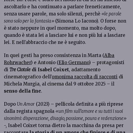
ascoltarlo e ha continuato a parlare freneticamente,
senza usare parole, ma solo silenzi, perchè
«le parole
sono solo per la fantasia»
(Simona Lo Iacono). O forse non
è stato neppure in quel momento, ma molto dopo,
quando è stata lei a lasciare lui e non più lui a lasciare
lei. E nell’abbraccio che ne è seguito.
In quei gesti ha preso consistenza in Marta
(
Alba
Rohrwacher
) e Antonio (
Elio Germano
) – protagonisti
di
Tre Cio
tole
di Isabel Coixet
, adattamento
cinematografico dell’
omonima raccolta di racconti
di
Michela Murgia, al cinema dal 9 ottobre 2025 – il
senso della fine
.
Dopo
Un Amor
(2023) – pellicola definita a più riprese
dalla regista spagnola
«un film sull’amore e su tutti i suoi
sinonimi: disperazione, disagio, passione, paura e redenzione»
-, Isabel Coixet torna dietro la macchina da presa per
raccontare
la storia di un amore che finisce e di una