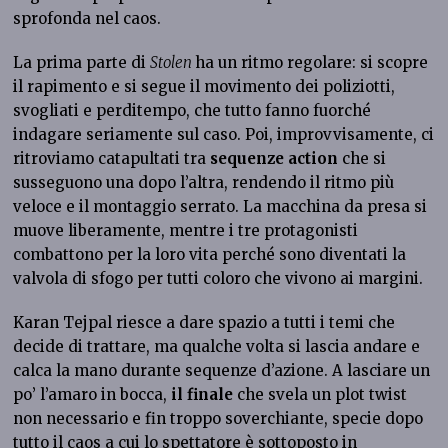
sprofonda nel caos.
La prima parte di
Stolen
ha un ritmo regolare: si scopre
il rapimento e si segue il movimento dei poliziotti,
svogliati e perditempo, che tutto fanno fuorché
indagare seriamente sul caso. Poi, improvvisamente, ci
ritroviamo catapultati tra
sequenze action
che si
susseguono una dopo l’altra, rendendo il ritmo più
veloce e il montaggio serrato. La macchina da presa si
muove liberamente, mentre i tre protagonisti
combattono per la loro vita perché sono diventati la
valvola di sfogo per tutti coloro che vivono ai margini.
Karan Tejpal riesce a dare spazio a tutti i temi che
decide di trattare, ma qualche volta si lascia andare e
calca la mano durante sequenze d’azione. A lasciare un
po’ l’amaro in bocca,
il finale
che svela un plot twist
non necessario e fin troppo soverchiante, specie dopo
tutto il caos a cui lo spettatore è sottoposto in