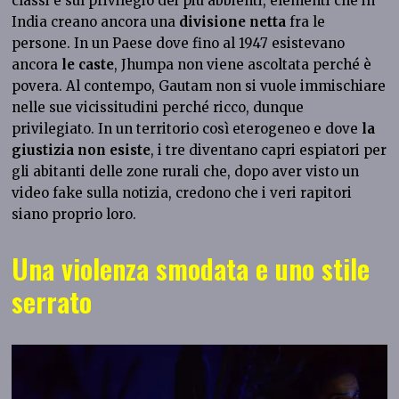
classi e sul privilegio dei più abbienti, elementi che in
India creano ancora una
divisione netta
fra le
persone. In un Paese dove fino al 1947 esistevano
ancora
le caste
, Jhumpa non viene ascoltata perché è
povera. Al contempo, Gautam non si vuole immischiare
nelle sue vicissitudini perché ricco, dunque
privilegiato. In un territorio così eterogeneo e dove
la
giustizia non esiste
, i tre diventano capri espiatori per
gli abitanti delle zone rurali che, dopo aver visto un
video fake sulla notizia, credono che i veri rapitori
siano proprio loro.
Una violenza smodata e uno stile
serrato