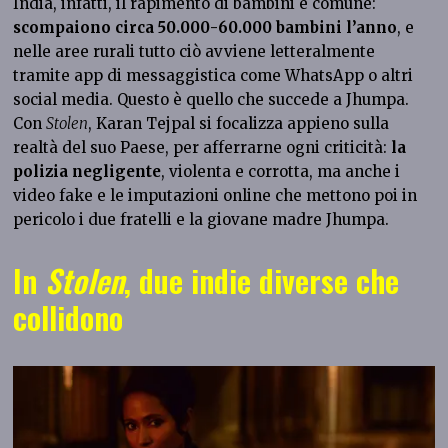
India, infatti, il rapimento di bambini è comune:
scompaiono circa 50.000-60.000 bambini l’anno
, e
nelle aree rurali tutto ciò avviene letteralmente
tramite app di messaggistica come WhatsApp o altri
social media. Questo è quello che succede a Jhumpa.
Con
Stolen
, Karan Tejpal si focalizza appieno sulla
realtà del suo Paese, per afferrarne ogni criticità:
la
polizia negligente
, violenta e corrotta, ma anche i
video fake e le imputazioni online che mettono poi in
pericolo i due fratelli e la giovane madre Jhumpa.
In
Stolen
, due indie diverse che
collidono