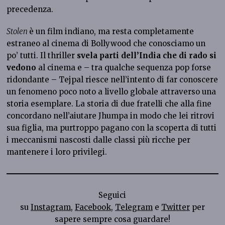
precedenza.
Stolen
è un film indiano, ma resta completamente
estraneo al cinema di Bollywood che conosciamo un
po’ tutti. Il thriller
svela parti dell’India che di rado si
vedono
al cinema e – tra qualche sequenza pop forse
ridondante – Tejpal riesce nell’intento di far conoscere
un fenomeno poco noto a livello globale attraverso una
storia esemplare. La storia di due fratelli che alla fine
concordano nell’aiutare Jhumpa in modo che lei ritrovi
sua figlia, ma purtroppo pagano con la scoperta di tutti
i meccanismi nascosti dalle classi più ricche per
mantenere i loro privilegi.
Seguici
su
Instagram
,
Facebook
,
Telegram
e
Twitter
per
sapere sempre cosa guardare!