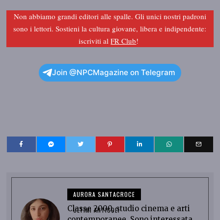
Non abbiamo grandi editori alle spalle. Gli unici nostri padroni
sono i lettori. Sostieni la cultura giovane, libera e indipendente:
iscriviti al
FR Club
!
Join @NPCMagazine on Telegram
AURORA SANTACROCE
Classe 2000, studio cinema e arti
ULTIMI ARTICOLI
contemporanee. Sono interessata