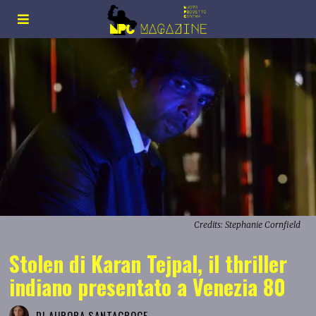
Credits: Stephanie Cornfield
Stolen di Karan Tejpal, il thriller
indiano presentato a Venezia 80
DI
AURORA SANTACROCE