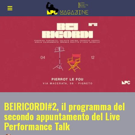
BEIRICORDI#2, il programma del
secondo appuntamento del Live
Performance Talk