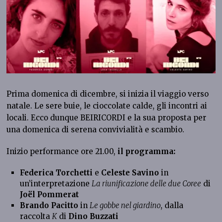
Prima domenica di dicembre, si inizia il viaggio verso
natale. Le sere buie, le cioccolate calde, gli incontri ai
locali. Ecco dunque BEIRICORDI e la sua proposta per
una domenica di serena convivialità e scambio.
Inizio performance ore 21.00,
il programma:
Federica Torchetti
e
Celeste Savino
in
un’interpretazione
La riunificazione delle due Coree
di
Jo
ë
l Pommerat
Brando Pacitto
in
Le gobbe nel giardino
, dalla
raccolta
K
di
Dino Buzzati