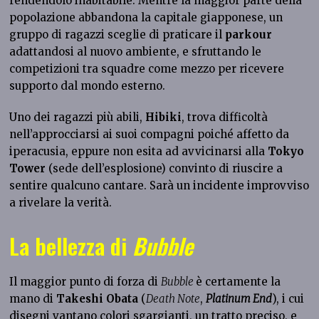
rendendolo inabitabile. Mentre la maggior parte della
popolazione abbandona la capitale giapponese, un
gruppo di ragazzi sceglie di praticare il
parkour
adattandosi al nuovo ambiente, e sfruttando le
competizioni tra squadre come mezzo per ricevere
supporto dal mondo esterno.
Uno dei ragazzi più abili,
Hibiki
, trova difficoltà
nell’approcciarsi ai suoi compagni poiché affetto da
iperacusia, eppure non esita ad avvicinarsi alla
Tokyo
Tower
(sede dell’esplosione) convinto di riuscire a
sentire qualcuno cantare. Sarà un incidente improvviso
a rivelare la verità.
La bellezza di
Bubble
Il maggior punto di forza di
Bubble
è certamente la
mano di
Takeshi Obata
(
Death Note
,
Platinum End
), i cui
disegni vantano colori sgargianti, un tratto preciso, e