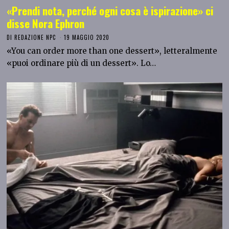
«Prendi nota, perché ogni cosa è ispirazione» ci
disse Nora Ephron
DI
REDAZIONE NPC
19 MAGGIO 2020
«You can order more than one dessert», letteralmente
«puoi ordinare più di un dessert». Lo…