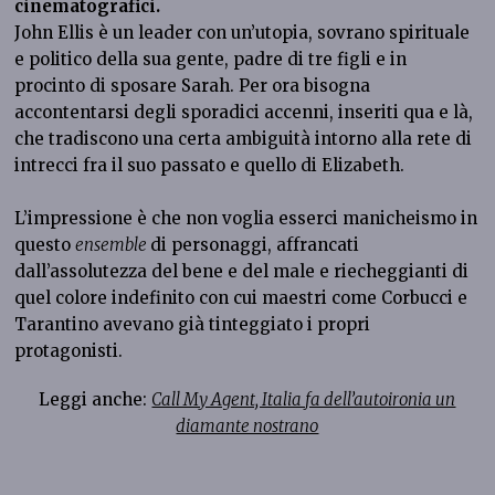
cinematografici.
John Ellis è un leader con un’utopia, sovrano spirituale
e politico della sua gente, padre di tre figli e in
procinto di sposare Sarah. Per ora bisogna
accontentarsi degli sporadici accenni, inseriti qua e là,
che tradiscono una certa ambiguità intorno alla rete di
intrecci fra il suo passato e quello di Elizabeth.
L’impressione è che
non voglia esserci manicheismo in
questo
ensemble
di personaggi, affrancati
dall’assolutezza del bene e del male e riecheggianti di
quel colore indefinito con cui maestri come Corbucci e
Tarantino avevano già tinteggiato i propri
protagonisti.
Leggi anche:
Call My Agent, Italia fa dell’autoironia un
diamante nostrano