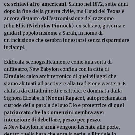
ex schiavi afro-americani
. Siamo nel 1872, sette anni
dopo la fine della guerra civile, ma il sud del Texas è
ancora distante dall’estromissione del razzismo.
John Ellis (
Nicholas Pinnock
), ex schiavo, governa e
guida il popolo insieme a Sarah, in nome di
un’inclusione che sembra innestarsi senza risparmiare
inciampi.
Edificata scenograficamente come una sorta di
anfiteatro, New Babylon confina con la città di
Elmdale
: calco architettonico di quei villaggi che
siamo abituati ad ascrivere alla tradizione western. È
abitata da cittadini retti e cattolici e dominata dalla
Signora Elizabeth (
Noomi Rapace
), autoproclamatasi
custode della parola del suo Dio e protettrice di
quel
patriarcato che la Comencini sembra aver
intenzione di debellare, pezzo per pezzo
.
A New Babylon le armi vengono lasciate alle porte,
dentro quella bara che apre la serie; a Elmdale lo