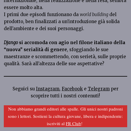
internazionale, nella realizzazione e nella resa, sembra
essere molto alta.
I primi due episodi funzionano da
world building
del
prodotto, ben finalizzati a un’introduzione già solida
dell’ambiente e dei suoi personaggi.
Django
si accomoda con agio nel filone italiano della
“nuova” serialità di genere
, sfoggiando le sue
maestranze e scommettendo, con serietà, sulle proprie
qualità. Sarà all’altezza delle sue aspettative?
Seguici su
Instagram
,
Facebook
e
Telegram
per
scoprire tutti i nostri contenuti!
Non abbiamo grandi editori alle spalle. Gli unici nostri padroni
sono i lettori. Sostieni la cultura giovane, libera e indipendente:
iscriviti al
FR Club
!