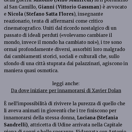
al San Camillo,
Gianni
(
Vittorio Gassman
) è avvocato
e
Nicola
(
Stefano Satta Flores
), insegnante
reazionario, tenta di affermarsi come critico
cinematografico. Uniti dal ricordo nostalgico di un
passato di ideali perduti («volevamo cambiare il
mondo, invece il mondo ha cambiato noi»), i tre sono
ormai profondamente diversi, assorbiti loro malgrado
dai cambiamenti storici, sociali e culturali che, sullo
sfondo di una città stuprata dai palazzinari, agiscono in
maniera quasi osmotica.
leggi anche:
Da dove iniziare per innamorarsi di Xavier Dolan
È nell’impossibilità di rivivere la purezza di quello che
li aveva animati in gioventù che i tre finiscono per
innamorarsi della stessa donna,
Luciana
(Stefania
Sandrelli)
, attricetta di Udine arrivata nella Capitale
piena di sogni e belle speranze. Fidanzata con Antonio,