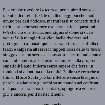
Basterebbe rivedere
La terrazza
per capire il senso di
quanto gli intellettuali (e quelli di oggi più che mai)
amino parlarsi addosso, masturbarsi su concetti triti e
ritriti, utopiche sentenze e anacronistiche questioni
(«A che ora è la rivoluzione, signora? Come si deve
venire? Già mangiati?»). Vien facile rivedere nei
protagonisti annoiati quell’
élite
salottiera che affolla i
teatri e calpesta altezzosa i tappeti rossi delle
kermesse
,
sfugge quasi un sorriso a constatare che in fondo non è
cambiato niente, ci si trastulla sempre nella propria
superiorità auto-indotta senza sapere che forse, in
fondo, ci si allontana dalla realtà. E allora è vero che un
film di
Ettore Scola
può far riflettere senza bisogno di
parole, spalancare gli occhi su un mondo nei confronti
del quale si era perso il contatto, spingere a volere di
più, e ancora, per il nostro cinema.
leggi anche: