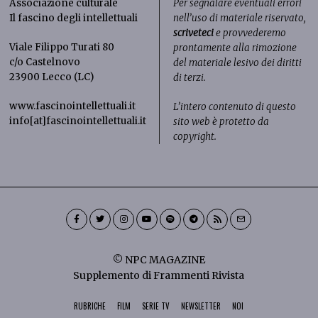
Associazione culturale
Per segnalare eventuali errori
Il fascino degli intellettuali
nell’uso di materiale riservato,
scriveteci
e provvederemo
Viale Filippo Turati 80
prontamente alla rimozione
c/o Castelnovo
del materiale lesivo dei diritti
23900 Lecco (LC)
di terzi.
www.fascinointellettuali.it
L’intero contenuto di questo
info[at]fascinointellettuali.it
sito web è protetto da
copyright.
© NPC MAGAZINE
Supplemento di Frammenti Rivista
RUBRICHE
FILM
SERIE TV
NEWSLETTER
NOI