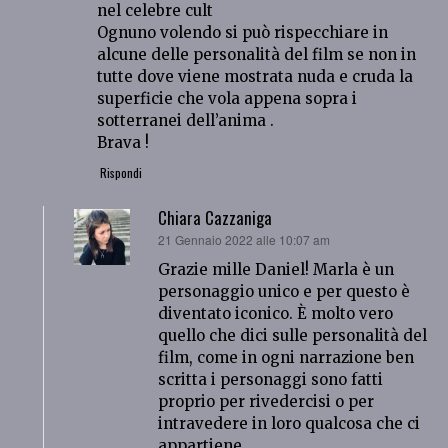
nel celebre cult
Ognuno volendo si può rispecchiare in
alcune delle personalità del film se non in
tutte dove viene mostrata nuda e cruda la
superficie che vola appena sopra i
sotterranei dell’anima .
Brava !
Rispondi
Chiara Cazzaniga
ha
21 Gennaio 2022 alle 10:07 am
detto:
Grazie mille Daniel! Marla è un
personaggio unico e per questo è
diventato iconico. È molto vero
quello che dici sulle personalità del
film, come in ogni narrazione ben
scritta i personaggi sono fatti
proprio per rivedercisi o per
intravedere in loro qualcosa che ci
appartiene.