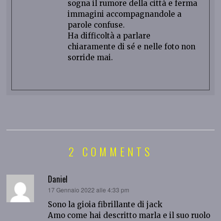
sogna il rumore della città e ferma
immagini accompagnandole a
parole confuse.
Ha difficoltà a parlare
chiaramente di sé e nelle foto non
sorride mai.
2 COMMENTS
Daniel
ha
17 Gennaio 2022 alle 4:33 pm
detto:
Sono la gioia fibrillante di jack
Amo come hai descritto marla e il suo ruolo