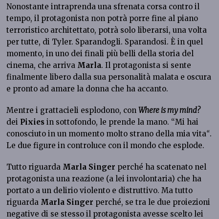
Nonostante intraprenda una sfrenata corsa contro il
tempo, il protagonista non potrà porre fine al piano
terroristico architettato, potrà solo liberarsi, una volta
per tutte, di Tyler. Sparandogli. Sparandosi. È in quel
momento, in uno dei finali più belli della storia del
cinema, che arriva
Marla
. Il protagonista si sente
finalmente libero dalla sua personalità malata e oscura
e pronto ad amare la donna che ha accanto.
Mentre i grattacieli esplodono, con
Where is my mind?
dei
Pixies
in sottofondo, le prende la mano. “Mi hai
conosciuto in un momento molto strano della mia vita
“
.
Le due figure in controluce con il mondo che esplode.
Tutto riguarda
Marla Singer
perché ha scatenato nel
protagonista una reazione (a lei involontaria) che ha
portato a un delirio violento e distruttivo. Ma tutto
riguarda
Marla Singer
perché, se tra le due proiezioni
negative di se stesso il protagonista avesse scelto lei