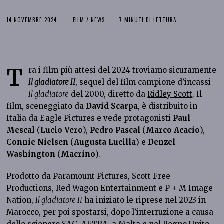
14 NOVEMBRE 2024
FILM
/
NEWS
7 MINUTI DI LETTURA
T
ra i film più attesi del 2024 troviamo sicuramente
Il gladiatore II
, sequel del film campione d’incassi
Il gladiatore
del 2000, diretto da
Ridley Scott
. Il
film, sceneggiato da
David Scarpa
, è distribuito in
Italia da Eagle Pictures e vede protagonisti
Paul
Mescal
(
Lucio Vero
),
Pedro Pascal
(
Marco Acacio
),
Connie Nielsen
(
Augusta Lucilla
) e
Denzel
Washington
(
Macrino
).
Prodotto da Paramount Pictures, Scott Free
Productions, Red Wagon Entertainment e P + M Image
Nation,
Il gladiatore II
ha iniziato le riprese nel 2023 in
Marocco, per poi spostarsi, dopo l’interruzione a causa