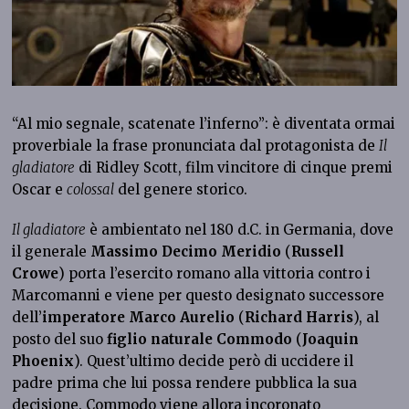
“Al mio segnale, scatenate l’inferno”: è diventata ormai
proverbiale la frase pronunciata dal protagonista de
Il
gladiatore
di Ridley Scott, film vincitore di cinque premi
Oscar e
colossal
del genere storico.
Il gladiatore
è ambientato nel 180 d.C. in Germania, dove
il generale
Massimo Decimo Meridio
(
Russell
Crowe
) porta l’esercito romano alla vittoria contro i
Marcomanni e viene per questo designato successore
dell’
imperatore Marco Aurelio
(
Richard Harris
), al
posto del suo
figlio naturale Commodo
(
Joaquin
Phoenix
). Quest’ultimo decide però di uccidere il
padre prima che lui possa rendere pubblica la sua
decisione. Commodo viene allora incoronato