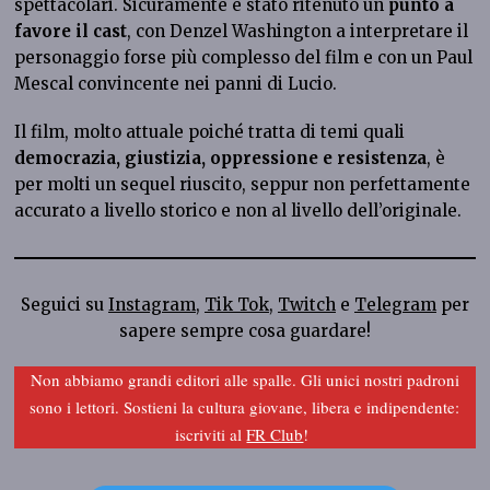
spettacolari. Sicuramente è stato ritenuto un
punto a
favore il cast
, con Denzel Washington a interpretare il
personaggio forse più complesso del film e con un Paul
Mescal convincente nei panni di Lucio.
Il film, molto attuale poiché tratta di temi quali
democrazia, giustizia, oppressione e resistenza
, è
per molti un sequel riuscito, seppur non perfettamente
accurato a livello storico e non al livello dell’originale.
Seguici su
Instagram
,
Tik Tok
,
Twitch
e
Telegram
per
sapere sempre cosa guardare!
Non abbiamo grandi editori alle spalle. Gli unici nostri padroni
sono i lettori. Sostieni la cultura giovane, libera e indipendente:
iscriviti al
FR Club
!