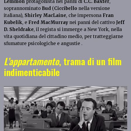
Lemmon
protagonista nei panni di
C.C. Baxter
,
soprannominato
Bud
(
Ciccibello
nella versione
italiana),
Shirley MacLaine
, che impersona
Fran
Kubelik
, e
Fred MacMurray
nei panni del cattivo
Jeff
D. Sheldrake
, il regista si immerge a New York, nella
vita quotidiana del cittadino medio, per tratteggiarne
sfumature psicologiche e angustie .
L’appartamento
, trama di un film
indimenticabile