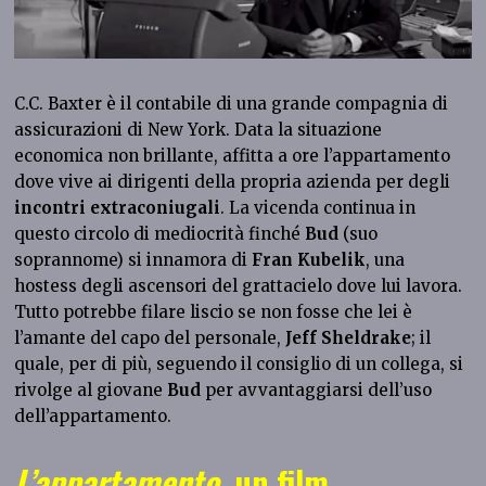
C.C. Baxter è il contabile di una grande compagnia di
assicurazioni di New York. Data la situazione
economica non brillante, affitta a ore l’appartamento
dove vive ai dirigenti della propria azienda per degli
incontri extraconiugali
. La vicenda continua in
questo circolo di mediocrità finché
Bud
(suo
soprannome) si innamora di
Fran Kubelik
, una
hostess degli ascensori del grattacielo dove lui lavora.
Tutto potrebbe filare liscio se non fosse che lei è
l’amante del capo del personale,
Jeff Sheldrake
; il
quale, per di più, seguendo il consiglio di un collega, si
rivolge al giovane
Bud
per avvantaggiarsi dell’uso
dell’appartamento.
L’appartamento
, un film