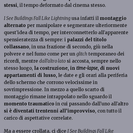
stessi
, il tempo deformato dal cinema stesso.
I See Buildings Fall Like Lightning
usa infatti il
montaggio
alternato
per manipolare e segmentare ulteriormente
quest’idea di tempo, per interconnetterlo all’apparente
spensieratezza di sempre: i
palazzi del titolo
collassano
, in una frazione di secondo, giù nella
polvere e nel fumo come per un
glitch
temporaneo dei
ricordi, mentre
dall’altro lato
si accosta, sempre nello
stesso luogo,
la costruzione, in
time-lapse
, di nuovi
appartamenti di lusso,
le date e gli orari alla periferia
dello schermo che corrono velocissime in
sovrimpressione. In mezzo a quello scarto di
montaggio rimane intrappolato nello sguardo il
momento traumatico
in cui passando dall’uno all’altro
si è diventati trentenni all’improvviso
, con tutto il
carico di aspettative correlate.
Ma a essere crollata, ci dice
I See Buildings Fall Like