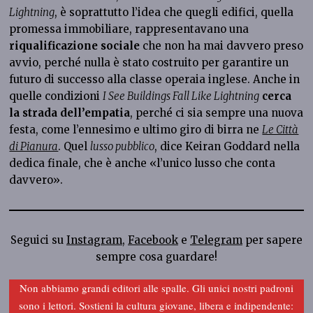
Lightning
, è soprattutto l’idea che quegli edifici, quella
promessa immobiliare, rappresentavano una
riqualificazione sociale
che non ha mai davvero preso
avvio, perché nulla è stato costruito per garantire un
futuro di successo alla classe operaia inglese. Anche in
quelle condizioni
I See Buildings Fall Like Lightning
cerca
la strada dell’empatia
, perché ci sia sempre una nuova
festa, come l’ennesimo e ultimo giro di birra ne
Le Città
di Pianura
. Quel
lusso pubblico
, dice Keiran Goddard nella
dedica finale, che è anche «l’unico lusso che conta
davvero».
Seguici su
Instagram
,
Facebook
e
Telegram
per sapere
sempre cosa guardare!
Non abbiamo grandi editori alle spalle. Gli unici nostri padroni
sono i lettori. Sostieni la cultura giovane, libera e indipendente: