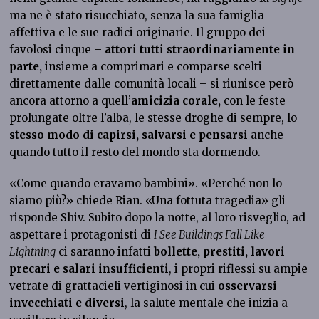
ma ne è stato risucchiato, senza la sua famiglia
affettiva e le sue radici originarie. Il gruppo dei
favolosi cinque –
attori tutti straordinariamente in
parte,
insieme a comprimari e comparse scelti
direttamente dalle comunità locali – si riunisce però
ancora attorno a quell’
amicizia corale,
con le feste
prolungate oltre l’alba, le stesse droghe di sempre, lo
stesso modo di capirsi, salvarsi e pensarsi
anche
quando tutto il resto del mondo sta dormendo.
«Come quando eravamo bambini». «Perché non lo
siamo più?» chiede Rian. «Una fottuta tragedia» gli
risponde Shiv. Subito dopo la notte, al loro risveglio, ad
aspettare i protagonisti di
I See Buildings Fall Like
Lightning
ci saranno infatti
bollette, prestiti, lavori
precari e salari insufficienti
, i propri riflessi su ampie
vetrate di grattacieli vertiginosi in cui
osservarsi
invecchiati e diversi
, la salute mentale che inizia a