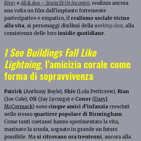
River
e
Ali & Ava – Storia Di Un Incontro
, realizza ancora
una volta un film dall’impianto fortemente
partecipativo e empatico, il
realismo sociale vicino
alla vita
, ai personaggi disillusi della
working class
, alla
consistenza delle loro
insidie quotidiane
.
I See Buildings Fall Like
Lightning
, l’amicizia corale come
forma di sopravvivenza
Patrick
(Anthony Boyle),
Shiv
(Lola Petticrew),
Rian
(Joe Cole),
Oli
(Jay Lycurgo) e
Conor
(
Daryl
McCormack
) sono
cinque amici d’infanzia
cresciuti
nello stesso
quartiere popolare di Birmingham
.
Come tanti coetanei hanno sperimentato la vita,
marinato la scuola, sognato in grande un futuro
possibile. Ma
si ritrovano ora trentenni
, ancora alla