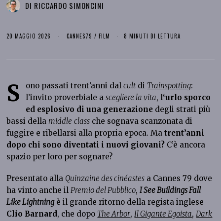
DI
RICCARDO SIMONCINI
20 MAGGIO 2026
CANNES79
/
FILM
8 MINUTI DI LETTURA
S
ono passati trent’anni dal
cult
di
Trainspotting
:
l’invito proverbiale a
scegliere la vita
, l
‘urlo sporco
ed esplosivo di una generazione
degli strati più
bassi della
middle
class
che sognava scanzonata di
fuggire e ribellarsi alla propria epoca. Ma
trent’anni
dopo chi sono diventati i nuovi giovani?
C’è ancora
spazio per loro per sognare?
Presentato alla
Quinzaine des cinéastes
a Cannes 79 dove
ha vinto anche il
Premio del Pubblico
,
I See Buildings Fall
Like Lightning
è il grande ritorno della regista inglese
Clio Barnard
, che dopo
The Arbor
,
Il Gigante Egoista
,
Dark