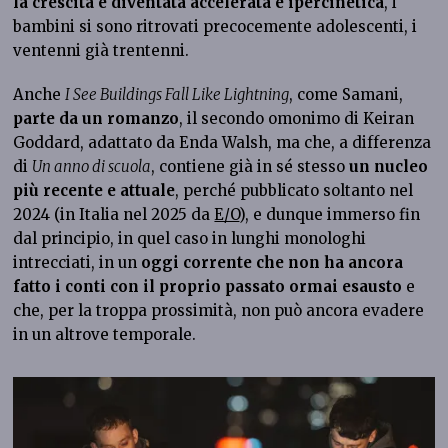
la crescita è diventata accelerata e ipercinetica
, i
bambini si sono ritrovati precocemente adolescenti, i
ventenni già trentenni.
Anche
I See Buildings Fall Like Lightning
, come Samani,
parte da un romanzo
, il secondo omonimo di Keiran
Goddard, adattato da Enda Walsh, ma che, a differenza
di
Un anno di scuola
, contiene già in sé stesso
un nucleo
più recente e attuale
, perché pubblicato soltanto nel
2024 (in Italia nel 2025 da
E/O
), e dunque immerso fin
dal principio, in quel caso in lunghi monologhi
intrecciati, in un
oggi corrente che non ha ancora
fatto i conti con il proprio passato ormai esausto
e
che, per la troppa prossimità, non può ancora evadere
in un altrove temporale.