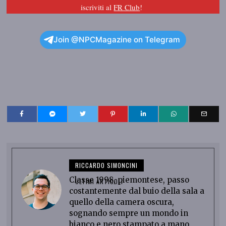
iscriviti al
FR Club
!
Join @NPCMagazine on Telegram
RICCARDO SIMONCINI
Classe 1998, piemontese, passo
ULTIMI ARTICOLI
costantemente dal buio della sala a
quello della camera oscura,
sognando sempre un mondo in
bianco e nero stampato a mano