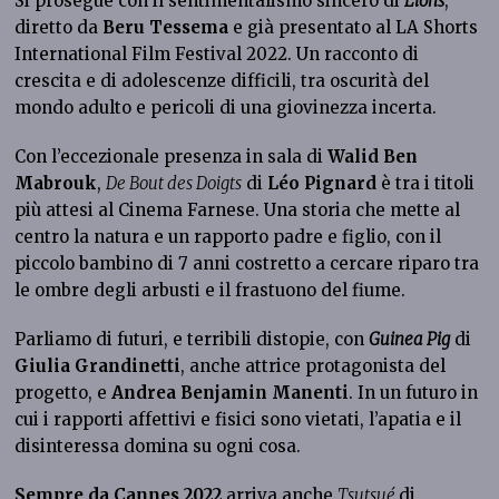
Si prosegue con il sentimentalismo sincero di
Lions
,
diretto da
Beru Tessema
e già presentato al LA Shorts
International Film Festival 2022. Un racconto di
crescita e di adolescenze difficili, tra oscurità del
mondo adulto e pericoli di una giovinezza incerta.
Con l’eccezionale presenza in sala di
Walid Ben
Mabrouk
,
De Bout des Doigts
di
Léo Pignard
è tra i titoli
più attesi al Cinema Farnese. Una storia che mette al
centro la natura e un rapporto padre e figlio, con il
piccolo bambino di 7 anni costretto a cercare riparo tra
le ombre degli arbusti e il frastuono del fiume.
Parliamo di futuri, e terribili distopie, con
Guinea Pig
di
Giulia Grandinetti
, anche attrice protagonista del
progetto, e
Andrea Benjamin Manenti
. In un futuro in
cui i rapporti affettivi e fisici sono vietati, l’apatia e il
disinteressa domina su ogni cosa.
Sempre da Cannes 2022
arriva anche
Tsutsué
di