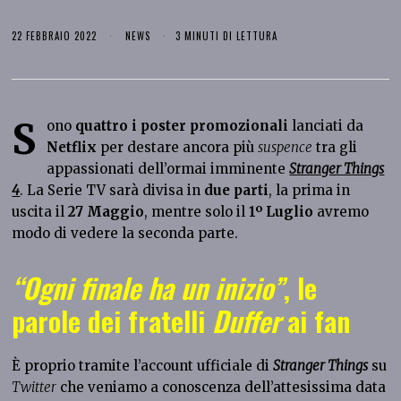
22 FEBBRAIO 2022
NEWS
3 MINUTI DI LETTURA
S
ono
quattro i poster promozionali
lanciati da
Netflix
per destare ancora più
suspence
tra gli
appassionati dell’ormai imminente
Stranger Things
4
. La Serie TV sarà divisa in
due parti
, la prima in
uscita il
27 Maggio
, mentre solo il
1º Luglio
avremo
modo di vedere la seconda parte.
“Ogni finale ha un inizio”
, le
parole dei fratelli
Duffer
ai fan
È proprio tramite l’account ufficiale di
Stranger Things
su
Twitter
che veniamo a conoscenza dell’attesissima data