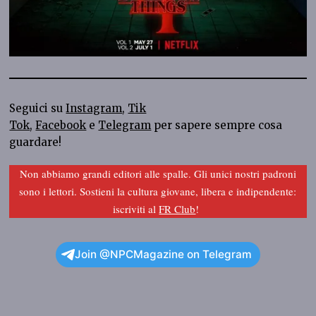
Seguici su
Instagram
,
Tik
Tok
,
Facebook
e
Telegram
per sapere sempre cosa
guardare!
Non abbiamo grandi editori alle spalle. Gli unici nostri padroni
sono i lettori. Sostieni la cultura giovane, libera e indipendente:
iscriviti al
FR Club
!
Join @NPCMagazine on Telegram