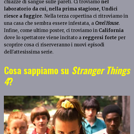
chiazze di sangue sulle pareti. Ci troviamo
nel
laboratorio da cui, nella prima stagione, Undici
riesce a fuggire
. Nella terza copertina ci ritroviamo in
una casa che sembra essere infestata, a
Creel House
.
Infine, come ultimo poster, ci troviamo in
California
dove lo spettatore viene incitato a
reggersi forte
per
scoprire cosa ci riserveranno i nuovi episodi
dell’attesissima serie.
Cosa sappiamo su
Stranger Things
4
?