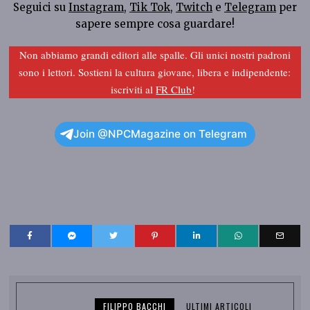
Seguici su
Instagram
,
Tik Tok
,
Twitch
e
Telegram
per
sapere sempre cosa guardare!
Non abbiamo grandi editori alle spalle. Gli unici nostri padroni
sono i lettori. Sostieni la cultura giovane, libera e indipendente:
iscriviti al
FR Club
!
Join @NPCMagazine on Telegram
FILIPPO BACCHI
ULTIMI ARTICOLI