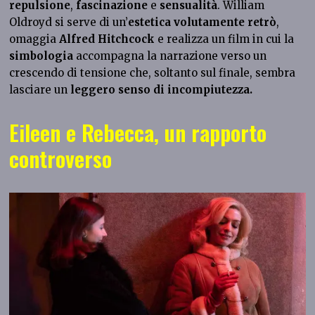
repulsione
,
fascinazione
e
sensualità
. William
Oldroyd si serve di un’
estetica volutamente retrò
,
omaggia
Alfred Hitchcock
e realizza un film in cui la
simbologia
accompagna la narrazione verso un
crescendo di tensione che, soltanto sul finale, sembra
lasciare un
leggero senso di incompiutezza.
Eileen e Rebecca, un rapporto
controverso