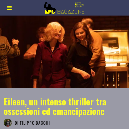
Eileen, un intenso thriller tra
ossessioni ed emancipazione
DI
FILIPPO BACCHI