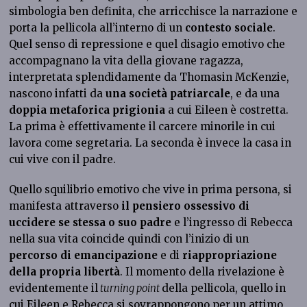
simbologia ben definita, che arricchisce la narrazione e
porta la pellicola all’interno di un
contesto sociale
.
Quel senso di repressione e quel disagio emotivo che
accompagnano la vita della giovane ragazza,
interpretata splendidamente da Thomasin McKenzie,
nascono infatti da
una società patriarcale
, e da una
doppia metaforica prigionia
a cui Eileen è costretta.
La prima è effettivamente il carcere minorile in cui
lavora come segretaria. La seconda è invece la casa in
cui vive con il padre.
Quello squilibrio emotivo che vive in prima persona, si
manifesta attraverso
il pensiero ossessivo di
uccidere se stessa o suo padre
e l’ingresso di Rebecca
nella sua vita coincide quindi con l’inizio di un
percorso di emancipazione
e di
riappropriazione
della propria libertà
. Il momento della rivelazione è
evidentemente il
turning point
della pellicola, quello in
cui Eileen e Rebecca si sovrappongono per un attimo,