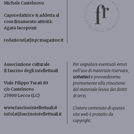
Michele Castelnovo
Caporedattrice & addetta al
coordinamento attività:
Agata Iacopozzi
redazione[at]npcmagazine.it
Associazione culturale
Per segnalare eventuali errori
Il fascino degli intellettuali
nell’uso di materiale riservato,
scriveteci
e provvederemo
Viale Filippo Turati 80
prontamente alla rimozione
c/o Castelnovo
del materiale lesivo dei diritti
23900 Lecco (LC)
di terzi.
www.fascinointellettuali.it
L’intero contenuto di questo
info[at]fascinointellettuali.it
sito web è protetto da
copyright.