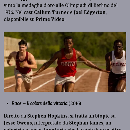
vinto la medaglia d’oro alle Olimpiadi di Berlino del
1936. Nel cast
Callum Turner
e
Joel Edgerton
,
disponibile su
Prime Video
.
Race – Il colore della vittoria
(2016)
Diretto da
Stephen Hopkins
, si tratta un
biopic
su
Jesse Owens
, interpretato da
Stephan James
, un
velocista
e anche
lunghista
che ha vinto ben quattro