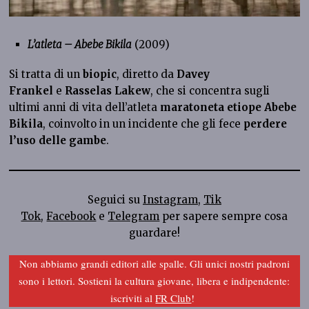
L’atleta – Abebe Bikila
(2009)
Si tratta di un
biopic
, diretto da
Davey
Frankel
e
Rasselas Lakew
, che si concentra sugli
ultimi anni di vita dell’atleta
maratoneta etiope Abebe
Bikila
, coinvolto in un incidente che gli fece
perdere
l’uso delle gambe
.
Seguici su
Instagram
,
Tik
Tok
,
Facebook
e
Telegram
per sapere sempre cosa
guardare!
Non abbiamo grandi editori alle spalle. Gli unici nostri padroni
sono i lettori. Sostieni la cultura giovane, libera e indipendente:
iscriviti al
FR Club
!