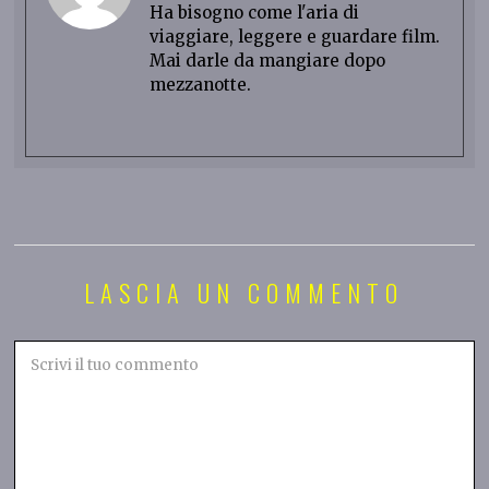
Ha bisogno come l'aria di
viaggiare, leggere e guardare film.
Mai darle da mangiare dopo
mezzanotte.
LASCIA UN COMMENTO