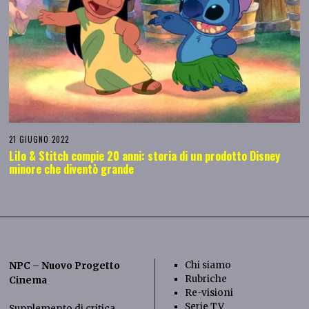
21 GIUGNO 2022
Lilo & Stitch compie 20 anni: storia di un prodotto Disney
minore che diventò grande
Chi siamo
NPC – Nuovo Progetto
Rubriche
Cinema
Re-visioni
Serie TV
Supplemento di critica