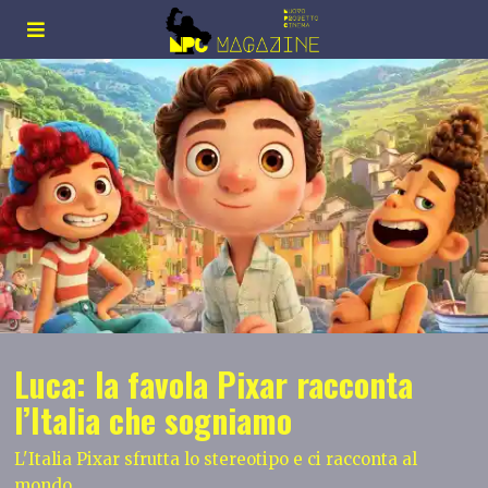
Luca: la favola Pixar racconta
l’Italia che sogniamo
L'Italia Pixar sfrutta lo stereotipo e ci racconta al
mondo