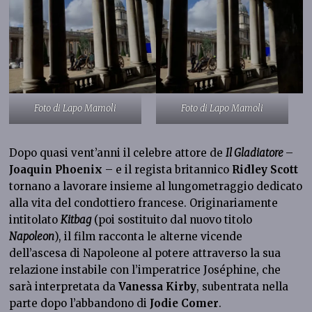
Foto di Lapo Mamoli
Foto di Lapo Mamoli
Dopo quasi vent’anni il celebre attore de
Il Gladiatore
–
Joaquin Phoenix
– e il regista britannico
Ridley Scott
tornano a lavorare insieme al lungometraggio dedicato
alla vita del condottiero francese. Originariamente
intitolato
Kitbag
(poi sostituito dal nuovo titolo
Napoleon
), il film racconta le alterne vicende
dell’ascesa di Napoleone al potere attraverso la sua
relazione instabile con l’imperatrice Joséphine, che
sarà interpretata da
Vanessa Kirby
, subentrata nella
parte dopo l’abbandono di
Jodie
Comer
.