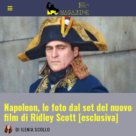
Napoleon, le foto dal set del nuovo
film di Ridley Scott [esclusiva]
DI
ILENIA SCOLLO