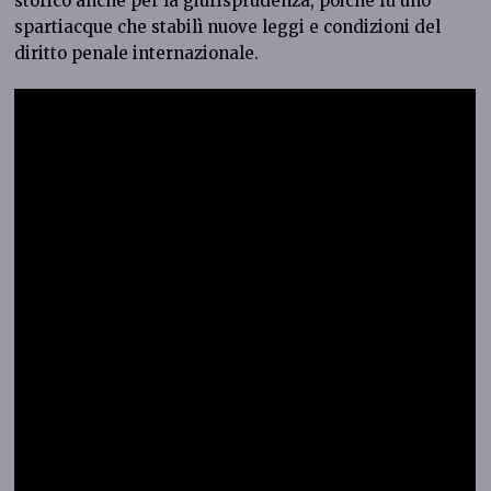
storico anche per la giurisprudenza, poiché fu uno
spartiacque che stabilì nuove leggi e condizioni del
diritto penale internazionale.