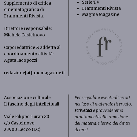
Serie TV
Supplemento di critica
Frammenti Rivista
cinematografica di
Magma Magazine
Frammenti Rivista
.
Direttore responsabile:
Michele Castelnovo
Caporedattrice & addetta al
coordinamento attività:
Agata Iacopozzi
redazione[at]npcmagazine.it
Associazione culturale
Per segnalare eventuali errori
Il fascino degli intellettuali
nell’uso di materiale riservato,
scriveteci
e provvederemo
Viale Filippo Turati 80
prontamente alla rimozione
c/o Castelnovo
del materiale lesivo dei diritti
23900 Lecco (LC)
di terzi.