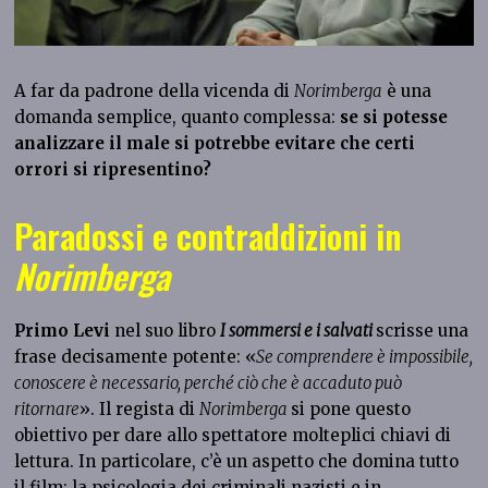
A far da padrone della vicenda di
Norimberga
è una
domanda semplice, quanto complessa:
se si potesse
analizzare il male si potrebbe evitare che certi
orrori si ripresentino?
Paradossi e contraddizioni in
Norimberga
Primo Levi
nel suo libro
I sommersi e i salvati
scrisse una
frase decisamente potente: «
Se comprendere è impossibile,
conoscere è necessario, perché ciò che è accaduto può
ritornare
». Il regista di
Norimberga
si pone questo
obiettivo per dare allo spettatore molteplici chiavi di
lettura. In particolare, c’è un aspetto che domina tutto
il film: la psicologia dei criminali nazisti e in