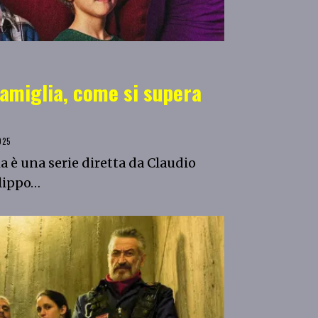
famiglia, come si supera
025
a è una serie diretta da Claudio
ilippo…