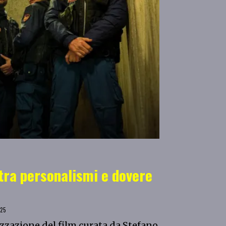
tra personalismi e dovere
25
izzazione del film curata da Stefano