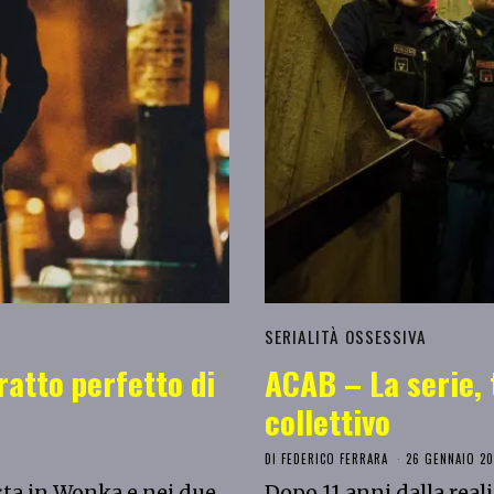
SERIALITÀ OSSESSIVA
ratto perfetto di
ACAB – La serie, 
collettivo
DI
FEDERICO FERRARA
26 GENNAIO 20
ta in Wonka e nei due
Dopo 11 anni dalla real