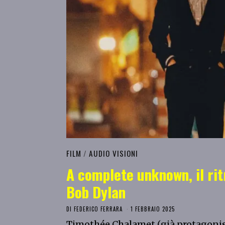
FILM
/
AUDIO VISIONI
A complete unknown, il rit
Bob Dylan
DI
FEDERICO FERRARA
1 FEBBRAIO 2025
Timothée Chalamet (già protagonis