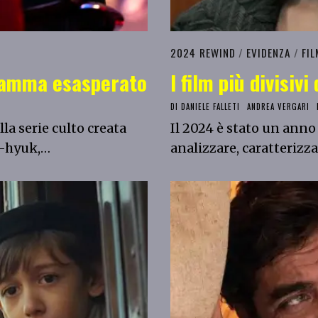
2024 REWIND
/
EVIDENZA
/
FIL
ramma esasperato
I film più divisiv
DI
DANIELE FALLETI
ANDREA VERGARI
la serie culto creata
Il 2024 è stato un ann
n-hyuk,…
analizzare, caratterizz