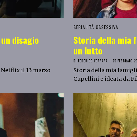
SERIALITÀ OSSESSIVA
 un disagio
Storia della mia 
un lutto
DI
FEDERICO FERRARA
25 FEBBRAIO 2
Netflix il 13 marzo
Storia della mia famigli
Cupellini e ideata da F