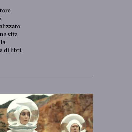
ttore
.
alizzato
na vita
la
 di libri.