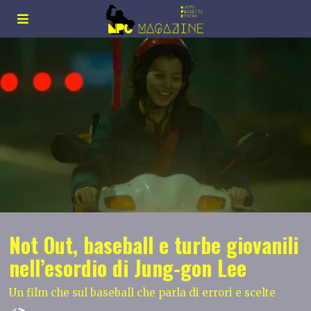
Not Out, baseball e turbe giovanili
nell’esordio di Jung-gon Lee
Un film che sul baseball che parla di errori e scelte