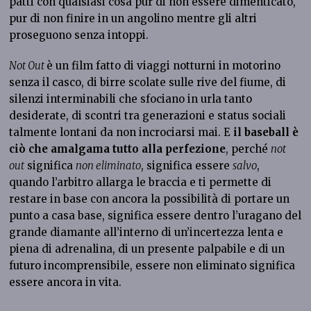
patti con qualsiasi cosa pur di non essere dimenticato,
pur di non finire in un angolino mentre gli altri
proseguono senza intoppi.
Not Out
è un film fatto di viaggi notturni in motorino
senza il casco, di birre scolate sulle rive del fiume, di
silenzi interminabili che sfociano in urla tanto
desiderate, di scontri tra generazioni e status sociali
talmente lontani da non incrociarsi mai. E
il baseball è
ciò che amalgama tutto alla perfezione
, perché
not
out
significa
non eliminato
, significa essere
salvo
,
quando l’arbitro allarga le braccia e ti permette di
restare in base con ancora la possibilità di portare un
punto a casa base, significa essere dentro l’uragano del
grande diamante all’interno di un’incertezza lenta e
piena di adrenalina, di un presente palpabile e di un
futuro incomprensibile, essere non eliminato significa
essere ancora in vita.