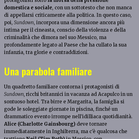
protagonisti sotto
la morsa della pressione
domestica e sociale
, con un sottotesto che non manca
di appellarsi criticamente alla politica. In questo caso,
poi,
Sundown
, incorpora una dimensione ancora più
intima per il cineasta, conscio della violenza e della
criminalità che dimora nel suo Messico, ma
profondamente legato al Paese che ha cullato la sua
infanzia, tra glorie e contraddizioni.
Una parabola familiare
Un quadretto familiare contorna i protagonisti di
Sundown,
ricchi britannici in vacanza ad Acapulco in un
sontuoso hotel. Tra birre e Margarita, la famiglia si
gode le soleggiate giornate in piscina, finché un
drammatico evento irrompe nell’idilliaca quotidianità.
Alice (Charlotte Gainsbourg)
deve tornare
immediatamente in Inghilterra, ma c’è qualcosa che
trattiene
Neil (Tim Roth)
in Messico, con