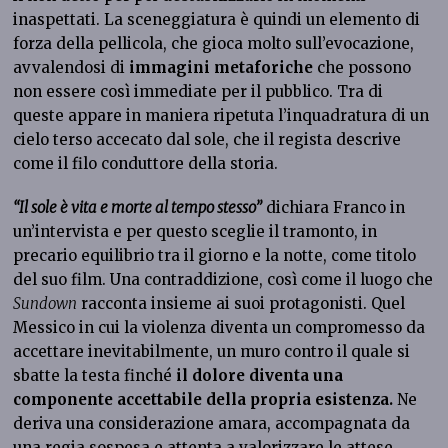
inaspettati. La sceneggiatura è quindi un elemento di
forza della pellicola, che gioca molto sull’evocazione,
avvalendosi di
immagini metaforiche
che possono
non essere così immediate per il pubblico. Tra di
queste appare in maniera ripetuta l’inquadratura di un
cielo terso accecato dal sole, che il regista descrive
come il filo conduttore della storia.
“Il sole è vita e morte al tempo stesso”
dichiara Franco in
un’intervista e per questo sceglie il tramonto, in
precario equilibrio tra il giorno e la notte, come titolo
del suo film. Una contraddizione, così come il luogo che
Sundown
racconta insieme ai suoi protagonisti. Quel
Messico in cui la violenza diventa un compromesso da
accettare inevitabilmente, un muro contro il quale si
sbatte la testa finché
il dolore diventa una
componente accettabile della propria esistenza.
Ne
deriva una considerazione amara, accompagnata da
una regia sospesa e attenta a valorizzare le attese.