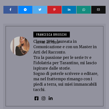
FRANCESCA BRIOSCHI
Classe 1996, laureata in
ULTIMI ARTICOLI
Comunicazione e con un Master in
Arti del Racconto.
Tra la passione per le serie tv e
l'idolatria per Tarantino, mi lascio
ispirare dalle storie.
Sogno di poterle scrivere o editare,
ma nel frattempo rimango con i
piedi a terra, sui miei immancabili
tacchi.