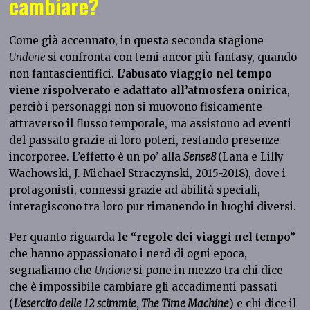
cambiare?
Come già accennato, in questa seconda stagione
Undone
si confronta con temi ancor più fantasy, quando
non fantascientifici.
L’abusato viaggio nel tempo
viene rispolverato e adattato all’atmosfera onirica
,
perciò i personaggi non si muovono fisicamente
attraverso il flusso temporale, ma assistono ad eventi
del passato grazie ai loro poteri, restando presenze
incorporee. L’effetto è un po’ alla
Sense8
(Lana e Lilly
Wachowski, J. Michael Straczynski, 2015-2018), dove i
protagonisti, connessi grazie ad abilità speciali,
interagiscono tra loro pur rimanendo in luoghi diversi.
Per quanto riguarda
le “regole dei viaggi nel tempo”
che hanno appassionato i nerd di ogni epoca,
segnaliamo che
Undone
si pone in mezzo tra chi dice
che è impossibile cambiare gli accadimenti passati
(
L’esercito delle 12 scimmie
,
The Time Machine
) e chi dice il