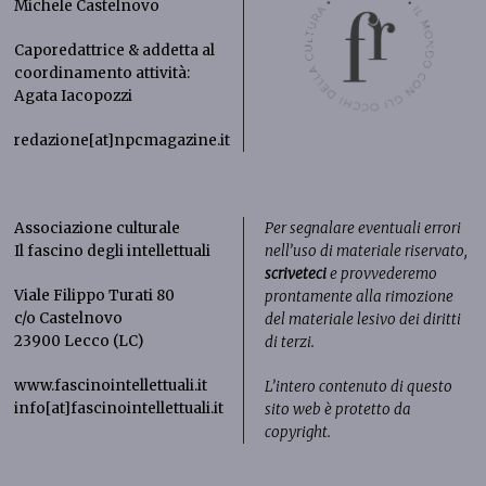
Michele Castelnovo
Caporedattrice & addetta al
coordinamento attività:
Agata Iacopozzi
redazione[at]npcmagazine.it
Associazione culturale
Per segnalare eventuali errori
Il fascino degli intellettuali
nell’uso di materiale riservato,
scriveteci
e provvederemo
Viale Filippo Turati 80
prontamente alla rimozione
c/o Castelnovo
del materiale lesivo dei diritti
23900 Lecco (LC)
di terzi.
www.fascinointellettuali.it
L’intero contenuto di questo
info[at]fascinointellettuali.it
sito web è protetto da
copyright.