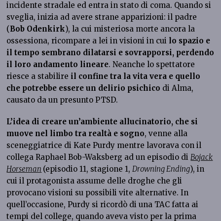
incidente stradale ed entra in stato di coma. Quando si
sveglia, inizia ad avere strane apparizioni: il padre
(
Bob Odenkirk
), la cui misteriosa morte ancora la
ossessiona, ricompare a lei in visioni in cui
lo spazio e
il tempo sembrano dilatarsi e sovrapporsi, perdendo
il loro andamento lineare
. Neanche lo spettatore
riesce a stabilire
il confine tra la vita vera e quello
che potrebbe essere un delirio psichico
di Alma,
causato da un presunto PTSD.
L’idea di creare un’ambiente allucinatorio, che si
muove nel limbo tra realtà e sogno
, venne alla
sceneggiatrice di Kate Purdy mentre lavorava con il
collega Raphael Bob-Waksberg ad un episodio di
Bojack
Horseman
(episodio 11, stagione 1,
Drowning Ending
), in
cui il protagonista assume delle droghe che gli
provocano visioni su possibili vite alternative. In
quell’occasione, Purdy si ricordò di una TAC fatta ai
tempi del college, quando aveva visto per la prima