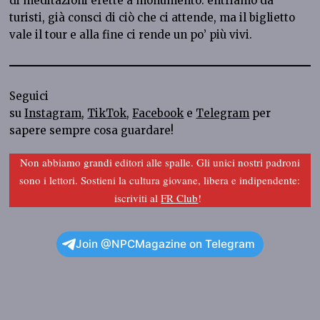
di meditazioni erette a monumento: entriamo da
turisti, già consci di ciò che ci attende, ma il biglietto
vale il tour e alla fine ci rende un po’ più vivi.
Seguici
su
Instagram
,
TikTok
,
Facebook
e
Telegram
per
sapere sempre cosa guardare!
Non abbiamo grandi editori alle spalle. Gli unici nostri padroni
sono i lettori. Sostieni la cultura giovane, libera e indipendente:
iscriviti al
FR Club
!
Join @NPCMagazine on Telegram