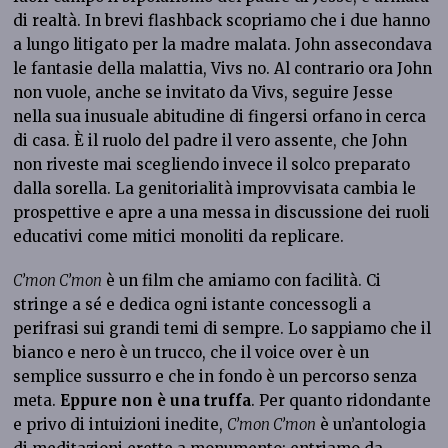
di realtà. In brevi flashback scopriamo che i due hanno
a lungo litigato per la madre malata. John assecondava
le fantasie della malattia, Vivs no. Al contrario ora John
non vuole, anche se invitato da Vivs, seguire Jesse
nella sua inusuale abitudine di fingersi orfano in cerca
di casa. È il ruolo del padre il vero assente, che John
non riveste mai scegliendo invece il solco preparato
dalla sorella. La genitorialità improvvisata cambia le
prospettive e apre a una messa in discussione dei ruoli
educativi come mitici monoliti da replicare.
C’mon C’mon
è un film che amiamo con facilità. Ci
stringe a sé e dedica ogni istante concessogli a
perifrasi sui grandi temi di sempre. Lo sappiamo che il
bianco e nero è un trucco, che il voice over è un
semplice sussurro e che in fondo è un percorso senza
meta.
Eppure non è una truffa
. Per quanto ridondante
e privo di intuizioni inedite,
C’mon C’mon
è un’antologia