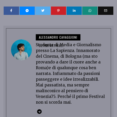
ALESSANDRO CAVAGGIONI
Studente di Media e Giornalismo
ULTIMI ARTICOLI
presso La Sapienza. Innamorato
del Cinema, di Bologna (ma sto
provando a dare il cuore anche a
Roma)e di qualunque cosa ben
narrata. Infiammato da passioni
passeggere e idee irrealizzabili.
Mai passatista, ma sempre
malinconico al pensiero di
Venezia75. Perché il primo Festival
non si scorda mai.