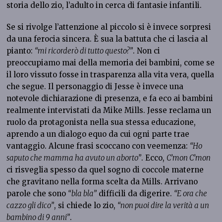
storia dello zio, l’adulto in cerca di fantasie infantili.
Se si rivolge l’attenzione al piccolo si è invece sorpresi
da una ferocia sincera. È sua la battuta che ci lascia al
pianto:
“mi ricorderò di tutto questo?”
. Non ci
preoccupiamo mai della memoria dei bambini, come se
il loro vissuto fosse in trasparenza alla vita vera, quella
che segue. Il personaggio di Jesse è invece una
notevole dichiarazione di presenza, e fa eco ai bambini
realmente intervistati da Mike Mills. Jesse reclama un
ruolo da protagonista nella sua stessa educazione,
aprendo a un dialogo equo da cui ogni parte trae
vantaggio. Alcune frasi scoccano con veemenza:
“Ho
saputo che mamma ha avuto un aborto”
. Ecco,
C’mon C’mon
ci risveglia spesso da quel sogno di coccole materne
che gravitano nella forma scelta da Mills. Arrivano
parole che sono
“bla bla”
difficili da digerire.
“E ora che
cazzo gli dico”
, si chiede lo zio,
“non puoi dire la verità a un
bambino di 9 anni”
.