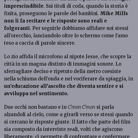
imprescindibile
. Sui titoli di coda, quando la storia è
finita, proseguono le parole dei bambini.
Mike Mills
non li fa recitare e le risposte sono reali e
folgoranti
. Per seguirle dobbiamo affidare noi stessi
all’orecchio, lanciandolo oltre lo schermo come l’amo
teso a caccia di parole sincere.
Lo zio affida il microfono al nipote Jesse, che scopre la
città in un magma distinto di immagini sonore. Lo
sferragliare deciso e ripetuto della metro coesiste
nella schiuma dell’onda e nel vociferare da spiaggia, in
un’educazione all’ascolto che diventa sentire e si
avviluppa nel sentimento.
Due occhi non bastano e in
C’mon C’mon
si parla
alzandoli al cielo, come a girarli verso se stessi quando
si cercano le risposte giuste. Il fatto che parte del film
sia composto da interviste reali, volti che agiscono
liberamente, ci permette di confrontare e confermare