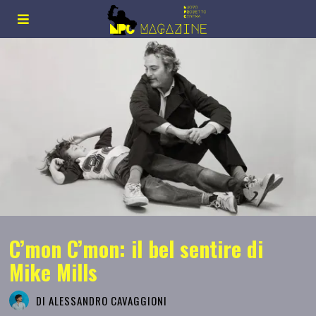
C’mon C’mon: il bel sentire di
Mike Mills
DI
ALESSANDRO CAVAGGIONI