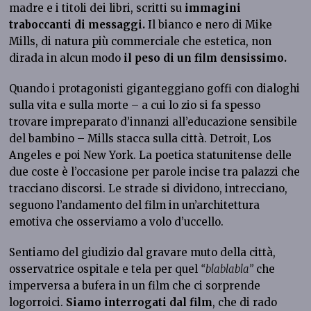
madre e i titoli dei libri, scritti su
immagini
traboccanti di messaggi.
Il bianco e nero di Mike
Mills, di natura più commerciale che estetica, non
dirada in alcun modo
il peso di un film densissimo.
Quando i protagonisti giganteggiano goffi con dialoghi
sulla vita e sulla morte – a cui lo zio si fa spesso
trovare impreparato d’innanzi all’educazione sensibile
del bambino – Mills stacca sulla città. Detroit, Los
Angeles e poi New York. La poetica statunitense delle
due coste è l’occasione per parole incise tra palazzi che
tracciano discorsi. Le strade si dividono, intrecciano,
seguono l’andamento del film in un’architettura
emotiva che osserviamo a volo d’uccello.
Sentiamo del giudizio dal gravare muto della città,
osservatrice ospitale e tela per quel
“blablabla”
che
imperversa a bufera in un film che ci sorprende
logorroici.
Siamo interrogati dal film
, che di rado