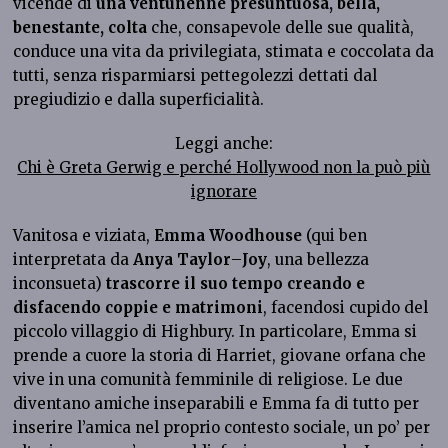
vicende di
una ventunenne presuntuosa, bella,
benestante, colta
che, consapevole delle sue qualità,
conduce una vita da privilegiata, stimata e coccolata da
tutti, senza risparmiarsi pettegolezzi dettati dal
pregiudizio e dalla superficialità.
Leggi anche:
Chi è Greta Gerwig e perché Hollywood non la può più
ignorare
Vanitosa e viziata,
Emma Woodhouse
(qui ben
interpretata da
Anya Taylor
–
Joy
, una bellezza
inconsueta)
trascorre il suo tempo creando e
disfacendo coppie e matrimoni
, facendosi cupido del
piccolo villaggio di Highbury. In particolare, Emma si
prende a cuore la storia di Harriet, giovane orfana che
vive in una comunità femminile di religiose. Le due
diventano amiche inseparabili e Emma fa di tutto per
inserire l’amica nel proprio contesto sociale, un po’ per