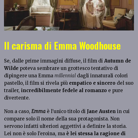
Il carisma di Emma Woodhouse
Se, dalle prime immagini diffuse, il film di
Autumn de
Wilde
poteva sembrare un grottesco tentativo di
dipingere una Emma
millennial
dagli innaturali colori
pastello, il film si rivela più
empatico e sincero
del suo
trailer,
incredibilmente fedele al romanzo
e pure
divertente.
Non a caso,
Emma
è l’unico titolo di
Jane Austen
in cui
compare solo il nome della sua protagonista. Non
servono infatti ulteriori aggettivi a definire la storia.
Lei non è solo l’eroina, ma
è lei stessa la ragione di