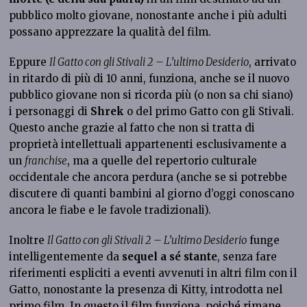
pubblico molto giovane, nonostante anche i più adulti
possano apprezzare la qualità del film.
Eppure
Il Gatto con gli Stivali 2 – L’ultimo Desiderio
, arrivato
in ritardo di più di 10 anni, funziona, anche se il nuovo
pubblico giovane non si ricorda più (o non sa chi siano)
i personaggi di
Shrek
o del primo Gatto con gli Stivali.
Questo anche grazie al fatto che non si tratta di
proprietà intellettuali appartenenti esclusivamente a
un
franchise
, ma a quelle del repertorio culturale
occidentale che ancora perdura (anche se si potrebbe
discutere di quanti bambini al giorno d’oggi conoscano
ancora le fiabe e le favole tradizionali).
Inoltre
Il Gatto con gli Stivali 2 – L’ultimo Desiderio
funge
intelligentemente da
sequel a sé stante
, senza fare
riferimenti espliciti a eventi avvenuti in altri film con il
Gatto, nonostante la presenza di Kitty, introdotta nel
primo film. In questo il film funziona, poiché rimane