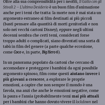
Oltre alla sua comprensibilità per i neofiti,
Il Gatto con gli
Stivali 2 – L’ultimo Desiderio
è un buon film d’animazione
anche per i temi che tratta: la morte non è mai stata un
argomento estraneo ai film destinati ai più piccoli
(basti pensare alla quantità di morti genitoriali e non
solo nei vecchi cartoni Disney), eppure negli ultimi
decenni sembra che certi temi, considerati forse
troppo adulti o complicati, siano diventati una sorta di
tabù in film del genere (a parte qualche eccezione,
come
Coco
e, in parte,
Big Hero 6
).
In un panorama popolato da cartoni che cercano di
accomodare e proteggere i bambini da ogni possibile
argomento spinoso, film come questi
aiutano invece i
più giovani a crescere
, a esplorare le proprie
emozioni, a capire che non sempre il mondo è una
favola, ma anzi che anche le emozioni negative, come
la paura e l’ansia (probabilmente temi
mai più attuali
per i bambini che hanno dovuto vivere il
lockdown
nel