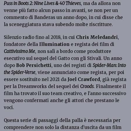
Puss in Boots 2: Nine Lives & 40 Thieves
, ma da allora non
venne più fatto alcun passo in avanti, se non per un
commento di Banderas un anno dopo, in cui disse che
la sceneggiatura stava subendo molte riscritture.
Silenzio radio fino al 2018, in cui
Chris Meledandri
,
fondatore della
Illumination
e regista dei film di
Cattivissimo Me
, non salì a bordo come produttore
esecutivo sul sequel del Gatto con gli Stivali. Un anno
dopo
Bob Persichetti
, uno dei registi di
Spider-Man: Into
the Spider-Verse
, viene annunciato come regista, per poi
essere sostituito nel 2021 da
Joel Crawford
, già regista
per la Dreamworks del sequel dei
Croods
. Finalmente il
film ha trovato il suo team creativo, e l’anno successivo
vengono confermati anche gli attori che prestano le
voci.
Questa serie di passaggi della palla è necessaria per
comprendere non solo la distanza d’uscita da un film