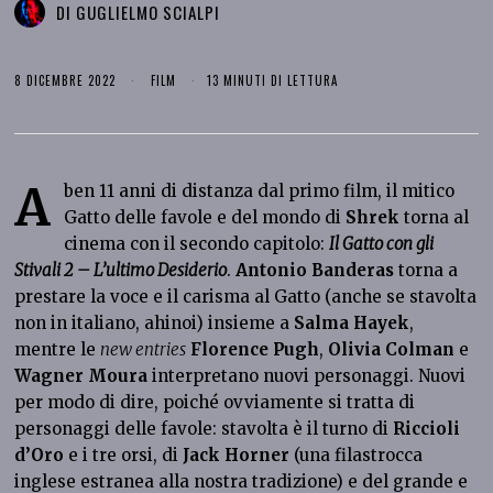
DI
GUGLIELMO SCIALPI
8 DICEMBRE 2022
FILM
13 MINUTI DI LETTURA
A
ben 11 anni di distanza dal primo film, il mitico
Gatto delle favole e del mondo di
Shrek
torna al
cinema con il secondo capitolo:
Il Gatto con gli
Stivali 2 – L’ultimo Desiderio
.
Antonio Banderas
torna a
prestare la voce e il carisma al Gatto (anche se stavolta
non in italiano, ahinoi) insieme a
Salma Hayek
,
mentre le
new entries
Florence Pugh
,
Olivia Colman
e
Wagner Moura
interpretano nuovi personaggi. Nuovi
per modo di dire, poiché ovviamente si tratta di
personaggi delle favole: stavolta è il turno di
Riccioli
d’Oro
e i tre orsi, di
Jack Horner
(una filastrocca
inglese estranea alla nostra tradizione) e del grande e