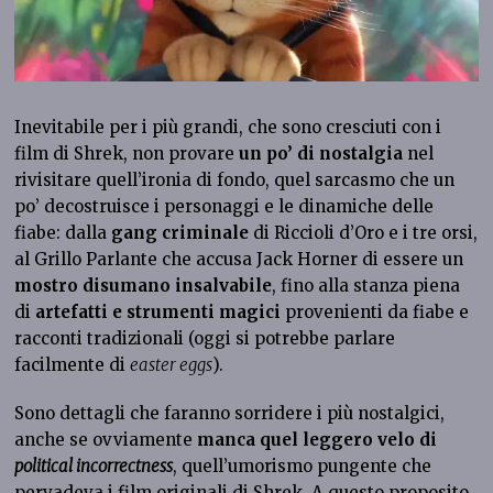
Inevitabile per i più grandi, che sono cresciuti con i
film di Shrek, non provare
un po’ di nostalgia
nel
rivisitare quell’ironia di fondo, quel sarcasmo che un
po’ decostruisce i personaggi e le dinamiche delle
fiabe: dalla
gang criminale
di Riccioli d’Oro e i tre orsi,
al Grillo Parlante che accusa Jack Horner di essere un
mostro disumano insalvabile
, fino alla stanza piena
di
artefatti e strumenti magici
provenienti da fiabe e
racconti tradizionali (oggi si potrebbe parlare
facilmente di
easter eggs
).
Sono dettagli che faranno sorridere i più nostalgici,
anche se ovviamente
manca quel leggero velo di
political incorrectness
, quell’umorismo pungente che
pervadeva i film originali di Shrek. A questo proposito,