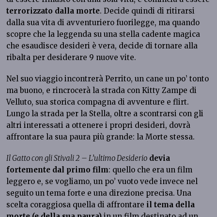
terrorizzato dalla morte
. Decide quindi di ritirarsi
dalla sua vita di avventuriero fuorilegge, ma quando
scopre che la leggenda su una stella cadente magica
che esaudisce desideri è vera, decide di tornare alla
ribalta per desiderare 9 nuove vite.
Nel suo viaggio incontrerà Perrito, un cane un po’ tonto
ma buono, e rincrocerà la strada con Kitty Zampe di
Velluto, sua storica compagna di avventure e flirt.
Lungo la strada per la Stella, oltre a scontrarsi con gli
altri interessati a ottenere i propri desideri, dovrà
affrontare la sua paura più grande: la Morte stessa.
Il Gatto con gli Stivali 2 – L’ultimo Desiderio
devia
fortemente dal primo film
: quello che era un film
leggero e, se vogliamo, un po’ vuoto vede invece nel
seguito un tema forte e una direzione precisa. Una
scelta coraggiosa quella di affrontare
il tema della
morte (e della sua paura)
in un film destinato ad un