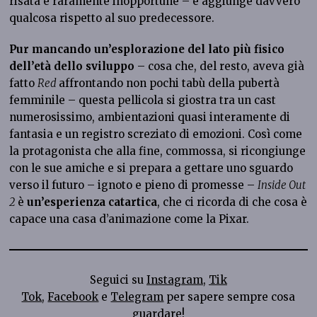
risata e raramente inopportune – e aggiunge davvero
qualcosa rispetto al suo predecessore.
Pur mancando un’esplorazione del lato più fisico
dell’età dello sviluppo
– cosa che, del resto, aveva già
fatto
Red
affrontando non pochi tabù della pubertà
femminile – questa pellicola si giostra tra un cast
numerosissimo, ambientazioni quasi interamente di
fantasia e un registro screziato di emozioni. Così come
la protagonista che alla fine, commossa, si ricongiunge
con le sue amiche e si prepara a gettare uno sguardo
verso il futuro – ignoto e pieno di promesse –
Inside Out
2
è
un’esperienza catartica
, che ci ricorda di che cosa è
capace una casa d’animazione come la Pixar.
Seguici su
Instagram
,
Tik
Tok
,
Facebook
e
Telegram
per sapere sempre cosa
guardare!