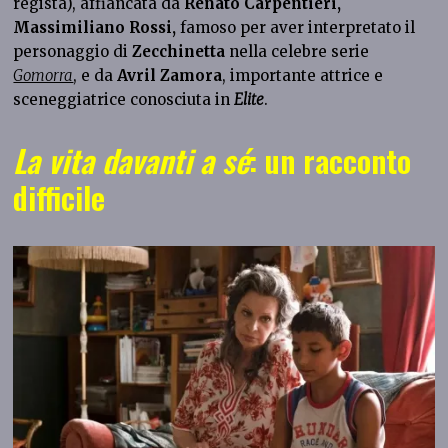
regista), affiancata da
Renato Carpentieri,
Massimiliano Rossi,
famoso per aver interpretato il
personaggio di
Zecchinetta
nella celebre serie
Gomorra
, e da
Avril Zamora
, importante attrice e
sceneggiatrice conosciuta in
Elite
.
La vita davanti a sé
: un racconto
difficile