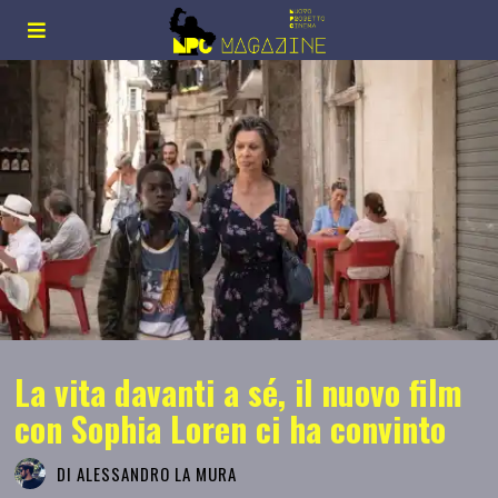
La vita davanti a sé, il nuovo film
con Sophia Loren ci ha convinto
DI
ALESSANDRO LA MURA