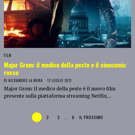
FILM
Major Grom: il medico della peste e il cinecomic
russo
DI
ALESSANDRO LA MURA
12 LUGLIO 2021
Major Grom: il medico della peste è il nuovo film
presente sulla piattaforma streaming Netflix,…
1
2
3
…
6
IL PROSSIMO