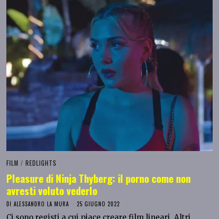
FILM
/
REDLIGHTS
Pleasure di Ninja Thyberg: il porno come non
avresti voluto vederlo
DI
ALESSANDRO LA MURA
25 GIUGNO 2022
Ci sono registi a cui piace creare film lineari. Altri,