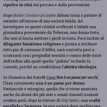
ripulire la città
dal peccato e dalla perversione.
Dopo
Border: Creature di confine
Abbasi torna a parlare di
outsider all’interno di una società fetida. Ad
investigare su questi crimini scellerati è infatti una
giornalista proveniente da Teheran, una donna forte,
che non si lascia mettere i piedi in testa. Poco incline al
dilagante fanatismo religioso
e pronta a rischiare
tutto pur di catturare il killer, sarà costretta però a
scontrarsi con i pregiudizi sessisti e contro delle forze
dell’ordine alla quale quella “pulizia” in fondo fa
comodo, perché ne condividono l’
abietta ideologia
.
Se l’America dei fratelli
Coen
Non è un paese per vecchi
,
l’Iran certamente
non è un paese per donne
.
Patriarcale e misogina, quella che ci viene mostrata
anche da alcuni dei più noti e amati cineasti iraniani
sembra però, dopo la visione di
Holy Spider
, una
realtà
parallela
e
lacunosa
. In una società dove perfino una