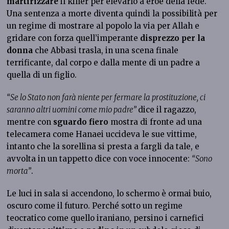
martirizzare
il killer per elevarlo a eroe della fede.
Una sentenza a morte diventa quindi la possibilità per
un regime di mostrare al popolo la via per Allah e
gridare con forza quell’imperante
disprezzo per la
donna
che Abbasi trasla, in una scena finale
terrificante, dal corpo e dalla mente di un padre a
quella di un figlio.
“Se lo Stato non farà niente per fermare la prostituzione, ci
saranno altri uomini come mio padre”
dice il ragazzo,
mentre con
sguardo fiero
mostra di fronte ad una
telecamera come Hanaei uccideva le sue vittime,
intanto che la sorellina si presta a fargli da tale, e
avvolta in un tappetto dice con voce innocente:
“Sono
morta”
.
Le luci in sala si accendono, lo schermo è ormai buio,
oscuro come il futuro. Perché sotto un regime
teocratico come quello iraniano, persino i carnefici