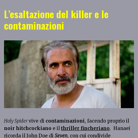
L’esaltazione del killer e le
contaminazioni
Holy Spider
vive di
contaminazioni
, facendo proprio il
noir hitchcockiano
e il
thriller fincheriano
. Hanaei
ricorda il John Doe di
Seven
, con cui condivide