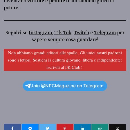
diventano
vittime
e
pedine
in un subdolo gioco di
potere.
Seguici su
Instagram
,
Tik Tok
,
Twitch
e
Telegram
per
sapere sempre cosa guardare!
Non abbiamo grandi editori alle spalle. Gli unici nostri padroni
sono i lettori. Sostieni la cultura giovane, libera e indipendente:
iscriviti al
FR Club
!
Join @NPCMagazine on Telegram