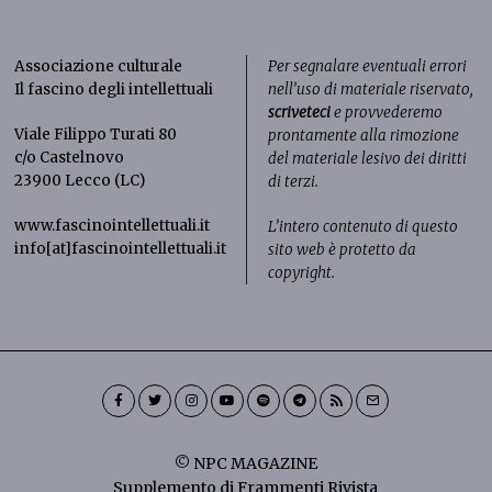
Associazione culturale
Per segnalare eventuali errori
Il fascino degli intellettuali
nell’uso di materiale riservato,
scriveteci
e provvederemo
Viale Filippo Turati 80
prontamente alla rimozione
c/o Castelnovo
del materiale lesivo dei diritti
23900 Lecco (LC)
di terzi.
www.fascinointellettuali.it
L’intero contenuto di questo
info[at]fascinointellettuali.it
sito web è protetto da
copyright.
© NPC MAGAZINE
Supplemento di Frammenti Rivista