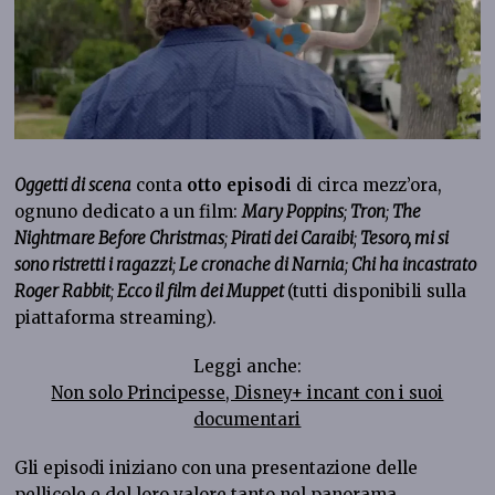
Oggetti di scena
conta
otto episodi
di circa mezz’ora,
ognuno dedicato a un film:
Mary Poppins
;
Tron
;
The
Nightmare Before Christmas
;
Pirati dei Caraibi
;
Tesoro, mi si
sono ristretti i ragazzi
;
Le cronache di Narnia
;
Chi ha incastrato
Roger Rabbit
;
Ecco il film dei Muppet
(tutti disponibili sulla
piattaforma streaming).
Leggi anche:
Non solo Principesse, Disney+ incant con i suoi
documentari
Gli episodi iniziano con una presentazione delle
pellicole e del loro valore tanto nel panorama