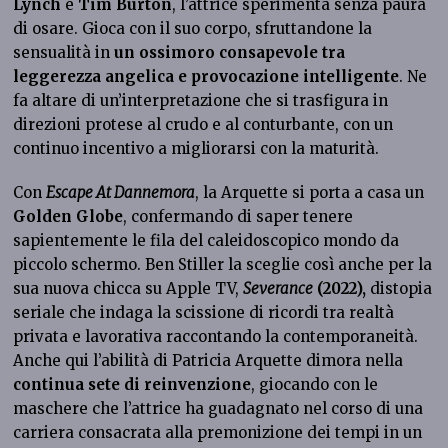
Lynch
e
Tim Burton
, l’attrice sperimenta senza paura
di osare. Gioca con il suo corpo, sfruttandone la
sensualità in
un ossimoro consapevole tra
leggerezza angelica e provocazione intelligente
. Ne
fa altare di un’interpretazione che si trasfigura in
direzioni protese al crudo e al conturbante, con un
continuo incentivo a migliorarsi con la maturità.
Con
Escape At Dannemora
, la Arquette si porta a casa un
Golden Globe
, confermando di saper tenere
sapientemente le fila del caleidoscopico mondo da
piccolo schermo. Ben Stiller la sceglie così anche per la
sua nuova chicca su Apple TV,
Severance
(2022),
distopia
seriale che indaga la scissione di ricordi tra realtà
privata e lavorativa raccontando la contemporaneità.
Anche qui l’abilità di Patricia Arquette dimora nella
continua sete di reinvenzione
, giocando con le
maschere che l’attrice ha guadagnato nel corso di una
carriera consacrata alla premonizione dei tempi in un