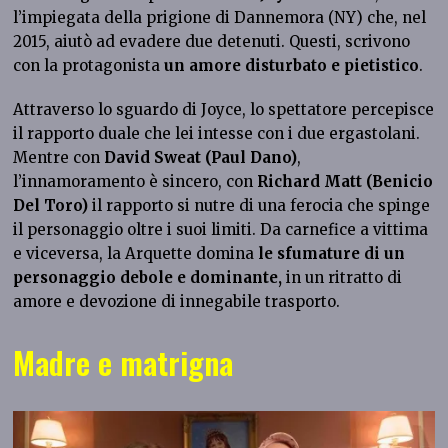
l’impiegata della prigione di Dannemora (NY) che, nel
2015, aiutò ad evadere due detenuti. Questi, scrivono
con la protagonista
un amore disturbato e pietistico
.
Attraverso lo sguardo di Joyce, lo spettatore percepisce
il rapporto duale che lei intesse con i due ergastolani.
Mentre con
David Sweat (Paul Dano)
,
l’innamoramento è sincero, con
Richard Matt (Benicio
Del Toro)
il rapporto si nutre di una ferocia che spinge
il personaggio oltre i suoi limiti. Da carnefice a vittima
e viceversa, la Arquette domina
le sfumature di un
personaggio debole e dominante,
in un ritratto di
amore e devozione di innegabile trasporto.
Madre e matrigna