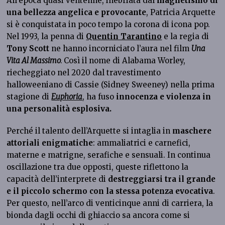
All’epoca quasi ventenne, inebriata dal
magnetismo di
una bellezza angelica e provocante
, Patricia Arquette
si è conquistata in poco tempo la corona di icona pop.
Nel 1993, la penna di
Quentin Tarantino
e la regia di
Tony Scott
ne hanno incorniciato l’aura nel film
Una
Vita Al Massimo
.
Così il nome di Alabama Worley,
riecheggiato nel 2020 dal travestimento
halloweeniano di Cassie (Sidney Sweeney) nella prima
stagione di
Euphoria
, ha fuso
innocenza e violenza in
una personalità esplosiva.
Perché il talento dell’Arquette si intaglia in
maschere
attoriali enigmatiche
: ammaliatrici e carnefici,
materne e matrigne, serafiche e sensuali. In continua
oscillazione tra due opposti, queste riflettono la
capacità dell’interprete di
destreggiarsi tra il grande
e il piccolo schermo con la stessa potenza evocativa
.
Per questo, nell’arco di venticinque anni di carriera, la
bionda dagli occhi di ghiaccio sa ancora come si