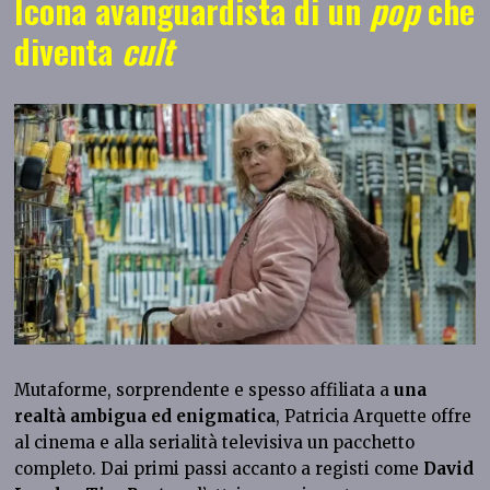
Icona avanguardista di un
pop
che
diventa
cult
Mutaforme, sorprendente e spesso affiliata a
una
realtà ambigua ed enigmatica
, Patricia Arquette offre
al cinema e alla serialità televisiva un pacchetto
completo. Dai primi passi accanto a registi come
David