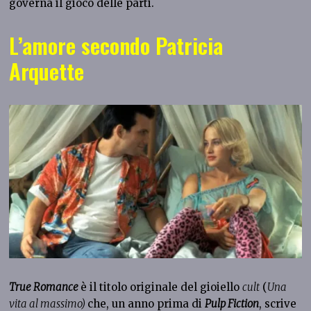
governa il gioco delle parti.
L’amore secondo Patricia
Arquette
True Romance
è il titolo originale del gioiello
cult
(
Una
vita al massimo)
che, un anno prima di
Pulp Fiction
, scrive