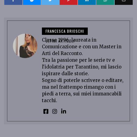
FRANCESCA BRIOSCHI
Classe 1996, laureata in
ULTIMI ARTICOLI
Comunicazione e con un Master in
Arti del Racconto.
Tra la passione per le serie tv e
l'idolatria per Tarantino, mi lascio
ispirare dalle storie.
Sogno di poterle scrivere o editare,
ma nel frattempo rimango con i
piedi a terra, sui miei immancabili
tacchi.