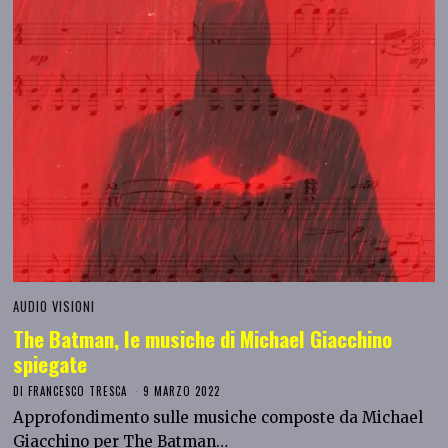
AUDIO VISIONI
The Batman, le musiche di Michael Giacchino
spiegate
DI
FRANCESCO TRESCA
9 MARZO 2022
Approfondimento sulle musiche composte da Michael
Giacchino per The Batman…