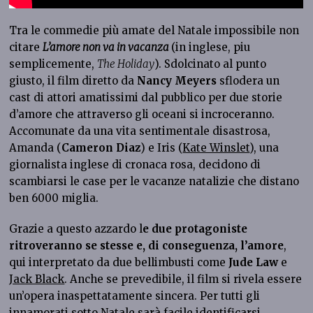
Tra le commedie più amate del Natale impossibile non
citare
L’amore non va in vacanza
(in inglese, piu
semplicemente,
The Holiday
). Sdolcinato al punto
giusto, il film diretto da
Nancy Meyers
sflodera un
cast di attori amatissimi dal pubblico per due storie
d’amore che attraverso gli oceani si incroceranno.
Accomunate da una vita sentimentale disastrosa,
Amanda (
Cameron Diaz
) e Iris (
Kate Winslet
), una
giornalista inglese di cronaca rosa, decidono di
scambiarsi le case per le vacanze natalizie che distano
ben 6000 miglia.
Grazie a questo azzardo l
e due protagoniste
ritroveranno se stesse e, di conseguenza, l’amore
,
qui interpretato da due bellimbusti come
Jude Law
e
Jack Black
. Anche se prevedibile, il film si rivela essere
un’opera inaspettatamente sincera. Per tutti gli
innamorati sotto Natale sarà facile identificarsi.