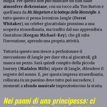
magia. Per questo non può mancare un film dalle
atmosfere dickensiane
, con un tocco alla Tim Burton e
quell’aura da
Mr. Magorium e la bottega delle Meraviglie
.
A
tutto questo ci pensa Jeronicus Jangle (
Forest
Whitaker
), un celebre giocattolaio prossimo a una
scoperta straordinaria, ma tradito dal suo apprendista
Gustafson (
Keegan Michael–Key
), che gli ruba
l’invenzione, aprendo una propria attività.
Tuttavia questo non riesce a perfezionare il
meccanismo di Jangle per dare vita ai giocattoli, gli
manca un pezzo. Sarà quindi compito della piccola
Journey (
Madalen Mills
), nipote di Jangle, difendere il
segreto del nonno. E, per questa impresa straordinaria,
collocata in un paesino dove tutto può succedere, i
momenti a
sfondo musicale
impreziosiscono la storia.
Nei panni di una principessa: ci