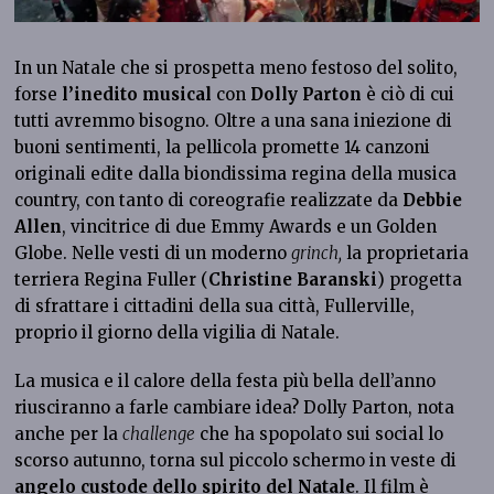
In un Natale che si prospetta meno festoso del solito,
forse
l’inedito musical
con
Dolly Parton
è ciò di cui
tutti avremmo bisogno. Oltre a una sana iniezione di
buoni sentimenti, la pellicola promette 14 canzoni
originali edite dalla biondissima regina della musica
country, con tanto di coreografie realizzate da
Debbie
Allen
, vincitrice di due Emmy Awards e un Golden
Globe. Nelle vesti di un moderno
grinch,
la proprietaria
terriera Regina Fuller (
Christine Baranski
) progetta
di sfrattare i cittadini della sua città, Fullerville,
proprio il giorno della vigilia di Natale.
La musica e il calore della festa più bella dell’anno
riusciranno a farle cambiare idea? Dolly Parton, nota
anche per la
challenge
che ha spopolato sui social lo
scorso autunno, torna sul piccolo schermo in veste di
angelo custode dello spirito del Natale
. Il film è