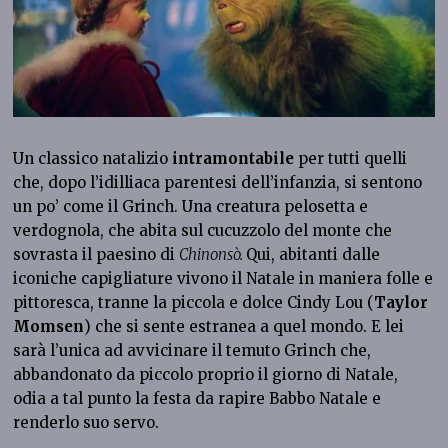
Un classico natalizio
intramontabile
per tutti quelli
che, dopo l’idilliaca parentesi dell’infanzia, si sentono
un po’ come il Grinch. Una creatura pelosetta e
verdognola, che abita sul cucuzzolo del monte che
sovrasta il paesino di
Chinonsò.
Qui, abitanti dalle
iconiche capigliature vivono il Natale in maniera folle e
pittoresca, tranne la piccola e dolce Cindy Lou (
Taylor
Momsen
) che si sente estranea a quel mondo. E lei
sarà l’unica ad avvicinare il temuto Grinch che,
abbandonato da piccolo proprio il giorno di Natale,
odia a tal punto la festa da rapire Babbo Natale e
renderlo suo servo.