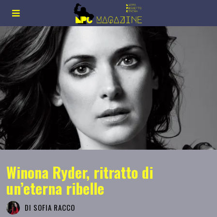
Winona Ryder, ritratto di
un’eterna ribelle
DI
SOFIA RACCO