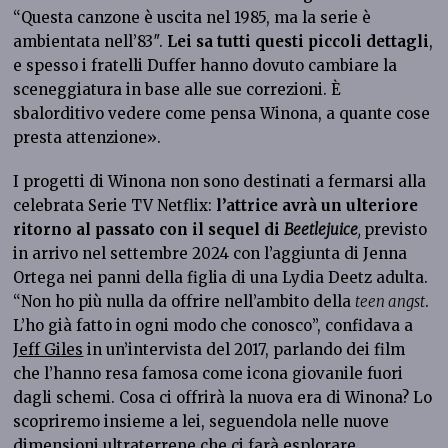
“Questa canzone è uscita nel 1985, ma la serie è
ambientata nell’83″.
Lei sa tutti questi piccoli dettagli
,
e spesso i fratelli Duffer hanno dovuto cambiare la
sceneggiatura in base alle sue correzioni. È
sbalorditivo vedere come pensa Winona, a quante cose
presta attenzione».
I progetti di Winona non sono destinati a fermarsi alla
celebrata Serie TV Netflix:
l’attrice avrà un ulteriore
ritorno al passato con il sequel di
Beetlejuice
,
previsto
in arrivo nel settembre 2024 con l’aggiunta di Jenna
Ortega nei panni della figlia di una Lydia Deetz adulta.
“Non ho più nulla da offrire nell’ambito della
teen angst
.
L’ho già fatto in ogni modo che conosco”, confidava a
Jeff Giles
in un’intervista del 2017, parlando dei film
che l’hanno resa famosa come icona giovanile fuori
dagli schemi. Cosa ci offrirà la nuova era di Winona? Lo
scopriremo insieme a lei, seguendola nelle nuove
dimensioni ultraterrene che ci farà esplorare.