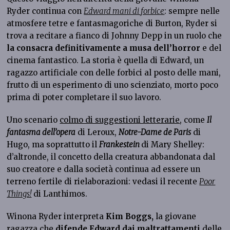
Ryder continua con
Edward mani di forbice
: sempre nelle
atmosfere tetre e fantasmagoriche di Burton, Ryder si
trova a recitare a fianco di Johnny Depp in un ruolo che
la consacra definitivamente a musa dell’horror
e del
cinema fantastico. La storia è quella di Edward, un
ragazzo artificiale con delle forbici al posto delle mani,
frutto di un esperimento di uno scienziato, morto poco
prima di poter completare il suo lavoro.
Uno scenario
colmo di suggestioni letterarie
, come
Il
fantasma dell’opera
di Leroux,
Notre-Dame de Paris
di
Hugo, ma soprattutto il
Frankestein
di Mary Shelley:
d’altronde, il concetto della creatura abbandonata dal
suo creatore e dalla società continua ad essere un
terreno fertile di rielaborazioni: vedasi il recente
Poor
Things!
di Lanthimos.
Winona Ryder interpreta
Kim Boggs,
la giovane
ragazza che
difende Edward dai maltrattamenti
delle