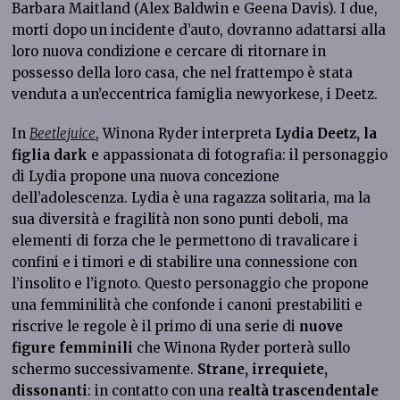
Barbara Maitland (Alex Baldwin e Geena Davis). I due,
morti dopo un incidente d’auto, dovranno adattarsi alla
loro nuova condizione e cercare di ritornare in
possesso della loro casa, che nel frattempo è stata
venduta a un’eccentrica famiglia newyorkese, i Deetz.
In
Beetlejuice
, Winona Ryder interpreta
Lydia Deetz, la
figlia dark
e appassionata di fotografia: il personaggio
di Lydia propone una nuova concezione
dell’adolescenza. Lydia è una ragazza solitaria, ma la
sua diversità e fragilità non sono punti deboli, ma
elementi di forza che le permettono di travalicare i
confini e i timori e di stabilire una connessione con
l’insolito e l’ignoto. Questo personaggio che propone
una femminilità che confonde i canoni prestabiliti e
riscrive le regole è il primo di una serie di
nuove
figure femminili
che Winona Ryder porterà sullo
schermo successivamente.
Strane, irrequiete,
dissonanti
: in contatto con una r
ealtà trascendentale