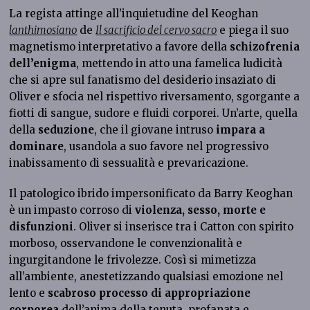
La regista attinge all’inquietudine del Keoghan
lanthimosiano
de
Il sacrificio del cervo sacro
e piega il suo
magnetismo interpretativo a favore della
schizofrenia
dell’enigma
, mettendo in atto una famelica ludicità
che si apre sul fanatismo del desiderio insaziato di
Oliver e sfocia nel rispettivo riversamento, sgorgante a
fiotti di sangue, sudore e fluidi corporei. Un’arte, quella
della
seduzione
, che il giovane intruso
impara a
dominare
, usandola a suo favore nel progressivo
inabissamento di sessualità e prevaricazione.
Il patologico ibrido impersonificato da Barry Keoghan
è un impasto corroso di
violenza, sesso, morte e
disfunzioni
. Oliver si inserisce tra i Catton con spirito
morboso, osservandone le convenzionalità e
ingurgitandone le frivolezze. Così si mimetizza
all’ambiente, anestetizzando qualsiasi emozione nel
lento e
scabroso processo di appropriazione
corporea
dell’anima della tenuta, profanata e