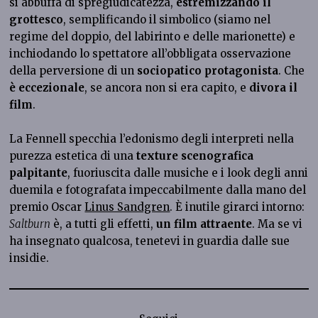
si abbuffa di spregiudicatezza,
estremizzando il
grottesco
, semplificando il simbolico (siamo nel
regime del doppio, del labirinto e delle marionette) e
inchiodando lo spettatore all’obbligata osservazione
della perversione di un
sociopatico protagonista
. Che
è eccezionale
, se ancora non si era capito, e
divora il
film
.
La Fennell specchia l’edonismo degli interpreti nella
purezza estetica di una
texture scenografica
palpitante
, fuoriuscita dalle musiche e i look degli anni
duemila e fotografata impeccabilmente dalla mano del
premio Oscar
Linus Sandgren
. È inutile girarci intorno:
Saltburn
è, a tutti gli effetti,
un film attraente
. Ma se vi
ha insegnato qualcosa, tenetevi in guardia dalle sue
insidie.