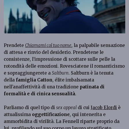
Prendete
Chiamami col tuo nome
, la palpabile sensazione
di attesa e rinvio del desiderio. Prendetene le
consistenze, l’impressione di scottare sulle pelle la
rotondità delle emozioni. Rovesciatene il romanticismo
e sopraggiungerete a
Saltburn
. Saltburn è la tenuta
della
famiglia Catton
, élite imbalsamata
nell’anaffettività di una tradizione
patinata di
formalità e di cinica sensualità
.
Parliamo di quel tipo di
sex appeal
di cui
Jacob Elordi
è
attualissima
oggettificazione
, qui intenerita e
ammorbidita di virilità. La Fennell riparte proprio da
lui, profilando sul suo corpo un lavoro stratificato,