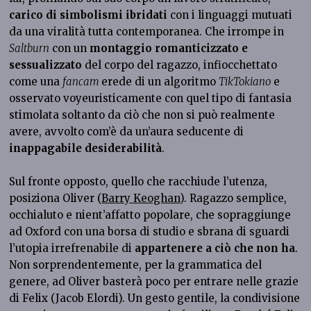
carico di simbolismi ibridati
con i linguaggi mutuati
da una viralità tutta contemporanea. Che irrompe in
Saltburn
con un
montaggio romanticizzato e
sessualizzato
del corpo del ragazzo, infiocchettato
come una
fancam
erede di un algoritmo
TikTokiano
e
osservato voyeuristicamente con quel tipo di fantasia
stimolata soltanto da ciò che non si può realmente
avere, avvolto com’è da un’aura seducente di
inappagabile desiderabilità
.
Sul fronte opposto, quello che racchiude l’utenza,
posiziona Oliver (
Barry Keoghan
). Ragazzo semplice,
occhialuto e nient’affatto popolare, che sopraggiunge
ad Oxford con una borsa di studio e sbrana di sguardi
l’utopia irrefrenabile di
appartenere a ciò che non ha
.
Non sorprendentemente, per la grammatica del
genere, ad Oliver basterà poco per entrare nelle grazie
di Felix (Jacob Elordi). Un gesto gentile, la condivisione