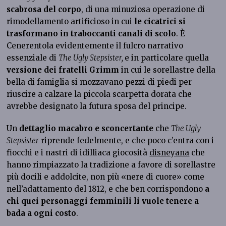
scabrosa del corpo
, di una minuziosa operazione di
rimodellamento artificioso in cui
le cicatrici si
trasformano in traboccanti canali di scolo
. È
Cenerentola evidentemente il fulcro narrativo
essenziale di
The Ugly Stepsister,
e in particolare quella
versione dei fratelli Grimm
in cui le sorellastre della
bella di famiglia si mozzavano pezzi di piedi per
riuscire a calzare la piccola scarpetta dorata che
avrebbe designato la futura sposa del principe.
Un
dettaglio macabro e sconcertante
che
The Ugly
Stepsister
riprende fedelmente, e che poco c’entra con i
fiocchi e i nastri di idilliaca giocosità
disneyana
che
hanno rimpiazzato la tradizione a favore di sorellastre
più docili e addolcite, non più «nere di cuore» come
nell’adattamento del 1812, e che ben corrispondono
a
chi quei personaggi femminili li vuole tenere a
bada a ogni costo
.