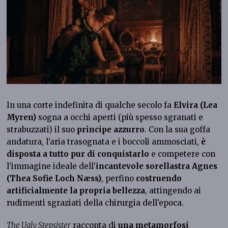
In una corte indefinita di qualche secolo fa
Elvira (Lea
Myren)
sogna a occhi aperti (più spesso sgranati e
strabuzzati) il suo
principe azzurro
. Con la sua goffa
andatura, l’aria trasognata e i boccoli ammosciati,
è
disposta a tutto pur di conquistarlo
e competere con
l’immagine ideale dell’
incantevole sorellastra Agnes
(Thea Sofie Loch Næss)
, perfino
costruendo
artificialmente la propria bellezza
, attingendo ai
rudimenti sgraziati della chirurgia dell’epoca.
The Ugly Stepsister
racconta di
una metamorfosi