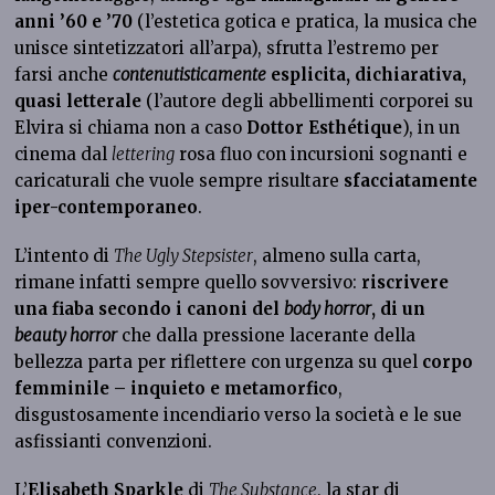
anni ’60 e ’70
(l’estetica gotica e pratica, la musica che
unisce sintetizzatori all’arpa), sfrutta l’estremo per
farsi anche
contenutisticamente
esplicita, dichiarativa,
quasi letterale
(l’autore degli abbellimenti corporei su
Elvira si chiama non a caso
Dottor Esthétique
), in un
cinema dal
lettering
rosa fluo con incursioni sognanti e
caricaturali che vuole sempre risultare
sfacciatamente
iper-contemporaneo
.
L’intento di
The Ugly Stepsister
, almeno sulla carta,
rimane infatti sempre quello sovversivo:
riscrivere
una fiaba secondo i canoni del
body horror
, di un
beauty horror
che dalla pressione lacerante della
bellezza parta per riflettere con urgenza su quel
corpo
femminile – inquieto e metamorfico
,
disgustosamente incendiario verso la società e le sue
asfissianti convenzioni.
L’
Elisabeth Sparkle
di
The Substance
, la star di