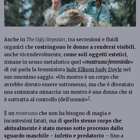
Anche in
The Ugly Stepsister
, tra secrezioni e fluidi
organici che
costringono le donne a rendersi visibili
,
anche vicendevolmente,
come soli oggetti estetici
,
rimane in senso metaforico quel «
mostruoso femminile
»
di cui parla la femminista
Jude Ellison Sady Doyle
nel
suo omonimo saggio. «Un mostro è un corpo che
avrebbe dovuto essere sottomesso, ma che è diventato
una smisurata minaccia: un mostro è una donna che si
7
è sottratta al controllo (dell’uomo)»
.
È un
mostruoso
che non ha bisogno di magia e
incantesimi fatati, ma di
quello stesso corpo che
abitualmente è stato messo sotto processo dallo
sguardo maschile – infetto e predatorio
– fino a