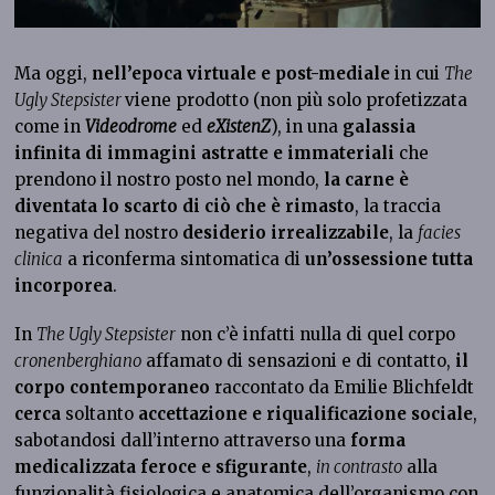
Ma oggi,
nell’epoca virtuale e post-mediale
in cui
The
Ugly Stepsister
viene prodotto (non più solo profetizzata
come in
Videodrome
ed
eXistenZ
), in una
galassia
infinita di immagini astratte e immateriali
che
prendono il nostro posto nel mondo,
la carne è
diventata lo scarto di ciò che è rimasto
, la traccia
negativa del nostro
desiderio irrealizzabile
, la
facies
clinica
a riconferma sintomatica di
un’ossessione tutta
incorporea
.
In
The Ugly Stepsister
non c’è infatti nulla di quel corpo
cronenberghiano
affamato di sensazioni e di contatto,
il
corpo contemporaneo
raccontato da Emilie Blichfeldt
cerca
soltanto
accettazione e riqualificazione sociale
,
sabotandosi dall’interno attraverso una
forma
medicalizzata feroce e sfigurante
,
in contrasto
alla
funzionalità fisiologica e anatomica dell’organismo con