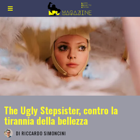
The Ugly Stepsister, contro la
tirannia della bellezza
DI
RICCARDO SIMONCINI