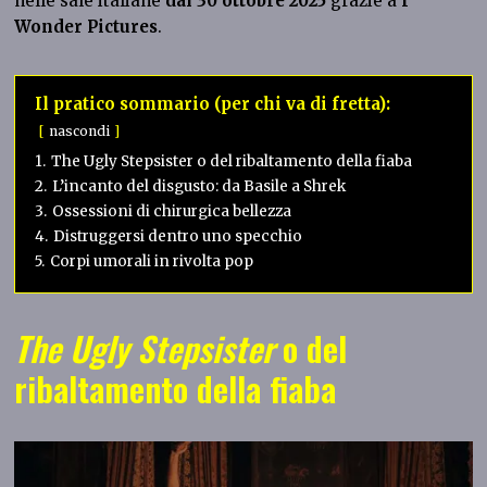
nelle sale italiane
dal 30 ottobre 2025
grazie a
I
Wonder Pictures
.
Il pratico sommario (per chi va di fretta):
nascondi
1.
The Ugly Stepsister o del ribaltamento della fiaba
2.
L’incanto del disgusto: da Basile a Shrek
3.
Ossessioni di chirurgica bellezza
4.
Distruggersi dentro uno specchio
5.
Corpi umorali in rivolta pop
The Ugly Stepsister
o del
ribaltamento della fiaba