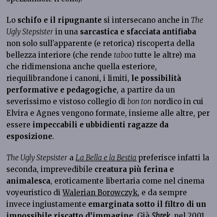
Lo
schifo e il ripugnante
si intersecano anche in
The
Ugly Stepsister
in una
sarcastica e sfacciata antifiaba
non solo sull’apparente (e retorica) riscoperta della
bellezza interiore (che rende
taboo
tutte le altre) ma
che ridimensiona anche quella esteriore,
riequilibrandone i canoni, i limiti,
le possibilità
performative e pedagogiche
, a partire da un
severissimo e vistoso collegio di
bon ton
nordico in cui
Elvira e Agnes vengono formate, insieme alle altre, per
essere
impeccabili e ubbidienti ragazze da
esposizione
.
The Ugly Stepsister
a
La Bella e la Bestia
preferisce infatti la
seconda, imprevedibile
creatura più ferina e
animalesca
, eroticamente libertaria come nel cinema
voyeuristico di
Walerian Borowczyk
, e da sempre
invece ingiustamente
emarginata sotto il filtro di un
impossibile riscatto d’immagine
. Già
Shrek
, nel 2001,