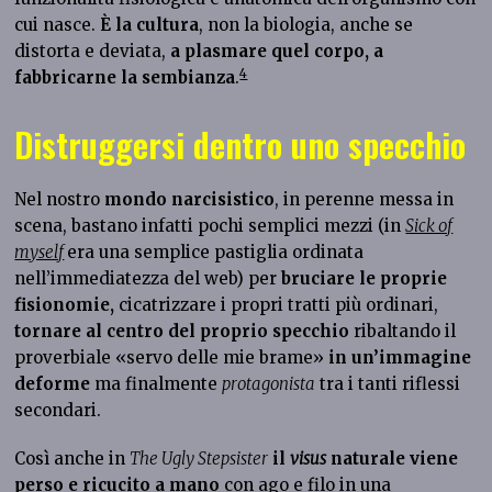
cui nasce.
È la cultura
, non la biologia, anche se
distorta e deviata,
a plasmare quel corpo, a
4
fabbricarne la sembianza
.
Distruggersi dentro uno specchio
Nel nostro
mondo narcisistico
, in perenne messa in
scena, bastano infatti pochi semplici mezzi (in
Sick of
myself
era una semplice pastiglia ordinata
nell’immediatezza del web) per
bruciare le proprie
fisionomie,
cicatrizzare i propri tratti più ordinari,
tornare al centro del proprio specchio
ribaltando il
proverbiale «servo delle mie brame»
in un’immagine
deforme
ma finalmente
protagonista
tra i tanti riflessi
secondari.
Così anche in
The Ugly Stepsister
il
visus
naturale viene
perso e ricucito a mano
con ago e filo in
una