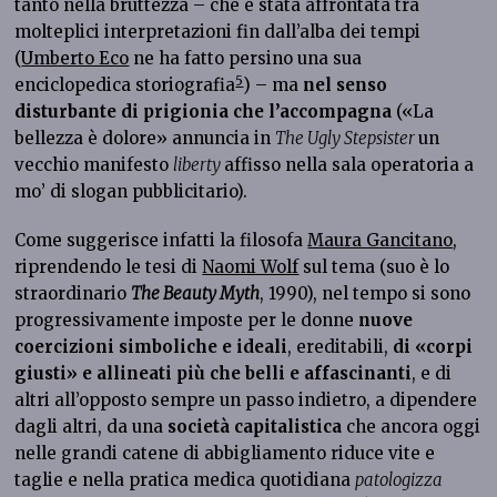
tanto nella bruttezza – che è stata affrontata tra
molteplici interpretazioni fin dall’alba dei tempi
(
Umberto Eco
ne ha fatto persino una sua
5
enciclopedica storiografia
) – ma
nel senso
disturbante di prigionia che l’accompagna
(«La
bellezza è dolore» annuncia in
The Ugly Stepsister
un
vecchio manifesto
liberty
affisso nella sala operatoria a
mo’ di slogan pubblicitario).
Come suggerisce infatti la filosofa
Maura Gancitano
,
riprendendo le tesi di
Naomi Wolf
sul tema (suo è lo
straordinario
The Beauty Myth
, 1990), nel tempo si sono
progressivamente imposte per le donne
nuove
coercizioni simboliche e ideali
, ereditabili,
di «corpi
giusti» e allineati più che belli e affascinanti
, e di
altri all’opposto sempre un passo indietro, a dipendere
dagli altri, da una
società capitalistica
che ancora oggi
nelle grandi catene di abbigliamento riduce vite e
taglie e nella pratica medica quotidiana
patologizza