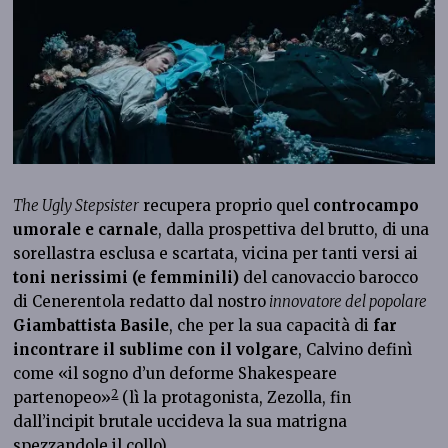
The Ugly Stepsister
recupera proprio quel
controcampo
umorale e carnale
, dalla prospettiva del brutto, di una
sorellastra esclusa e scartata, vicina per tanti versi ai
toni nerissimi (e femminili)
del canovaccio barocco
di Cenerentola redatto dal nostro
innovatore del popolare
Giambattista Basile
, che per la sua capacità di
far
incontrare il sublime con il volgare
, Calvino definì
come «il sogno d’un deforme Shakespeare
2
partenopeo»
(lì la protagonista, Zezolla, fin
dall’incipit brutale uccideva la sua matrigna
spezzandole il collo).