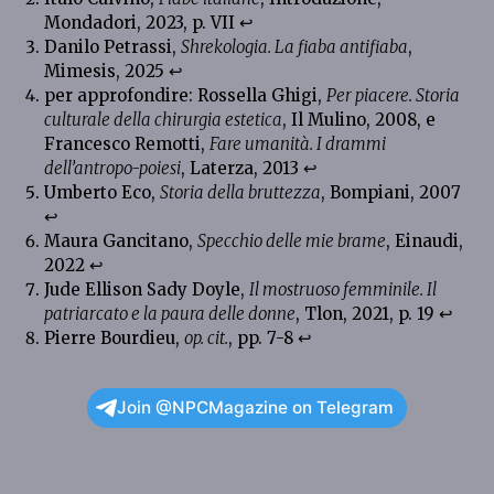
Mondadori, 2023, p. VII
↩︎
Danilo Petrassi,
Shrekologia. La fiaba antifiaba
,
Mimesis, 2025
↩︎
per approfondire: Rossella Ghigi,
Per piacere. Storia
culturale della chirurgia estetica
, Il Mulino, 2008, e
Francesco Remotti,
Fare umanità. I drammi
dell’antropo-poiesi
, Laterza, 2013
↩︎
Umberto Eco,
Storia della bruttezza
, Bompiani, 2007
↩︎
Maura Gancitano,
Specchio delle mie brame
, Einaudi,
2022
↩︎
Jude Ellison Sady Doyle,
Il mostruoso femminile. Il
patriarcato e la paura delle donne
, Tlon, 2021, p. 19
↩︎
Pierre Bourdieu,
op. cit.
, pp. 7-8
↩︎
Join @NPCMagazine on Telegram