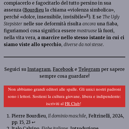
compiacerlo e fagocitarlo del tutto persino in sua
assenza (
Bourdieu
la chiama «violenza simbolica»,
8
perché «dolce, insensibile, invisibile»
). E se
The Ugly
Stepsister
nelle sue deformità risulta
ancora
una fiaba,
figuriamoci cosa significa essere
mostruose
là fuori,
nella vita vera,
a marcire nello stesso istante in cui ci
siamo viste allo specchio
,
diverse da noi stesse
.
Seguici su
Instagram
,
Facebook
e
Telegram
per sapere
sempre cosa guardare!
Non abbiamo grandi editori alle spalle. Gli unici nostri padroni
sono i lettori. Sostieni la cultura giovane, libera e indipendente:
iscriviti al
FR Club
!
Pierre Bourdieu,
Il dominio maschile
, Feltrinelli, 2024,
pp. 15, 23
↩︎
Italo Calvino,
Fiabe italiane
, Introduzione,