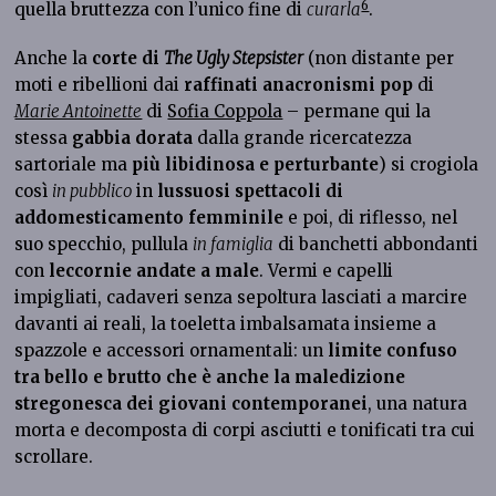
6
quella bruttezza con l’unico fine di
curarla
.
Anche la
corte di
The Ugly Stepsister
(non distante per
moti e ribellioni dai
raffinati anacronismi pop
di
Marie Antoinette
di
Sofia Coppola
– permane qui la
stessa
gabbia dorata
dalla grande ricercatezza
sartoriale ma
più libidinosa e perturbante
) si crogiola
così
in pubblico
in
lussuosi spettacoli di
addomesticamento femminile
e poi, di riflesso, nel
suo specchio, pullula
in famiglia
di banchetti abbondanti
con
leccornie andate a male
. Vermi e capelli
impigliati, cadaveri senza sepoltura lasciati a marcire
davanti ai reali, la toeletta imbalsamata insieme a
spazzole e accessori ornamentali: un
limite confuso
tra bello e brutto che è anche la maledizione
stregonesca dei giovani contemporanei
, una natura
morta e decomposta di corpi asciutti e tonificati tra cui
scrollare.