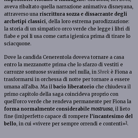
aveva ribaltato quella narrazione animativa disneyana,
attraverso una
riscrittura sozza e dissacrante degli
archetipi classici
, della loro estrema parodizzazione:
la storia di un simpatico orco verde che legge i libri di
fiabe e poi li usa come carta igienica prima di tirare lo
sciacquone.
Dove la candida Cenerentola doveva tornare a casa
entro la mezzanotte prima che lo sfarzo di vestiti e
carrozze sontuose svanisse nel nulla, in
Shrek
è Fiona a
trasformarsi in orchessa di notte per tornare a essere
umana all’alba. Ma il
bacio liberatorio
che chiudeva il
primo capitolo della saga coincideva proprio con
quell’orco verde che rendeva permanente per Fiona la
forma normalmente considerabile
mostruosa
, il lieto
fine (im)perfetto capace di rompere
l’incantesimo del
3
bello
, in cui «vivere per sempre orrendi e contenti»
.