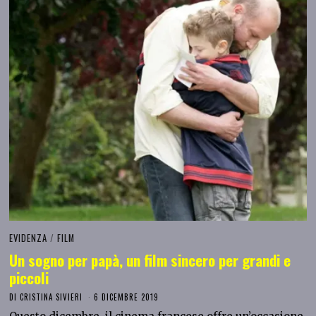
EVIDENZA
/
FILM
Un sogno per papà, un film sincero per grandi e
piccoli
DI
CRISTINA SIVIERI
6 DICEMBRE 2019