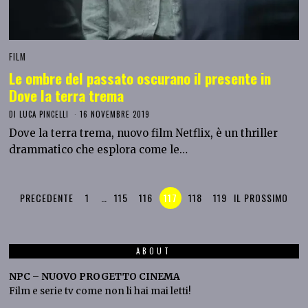
FILM
Le ombre del passato oscurano il presente in
Dove la terra trema
DI
LUCA PINCELLI
16 NOVEMBRE 2019
Dove la terra trema, nuovo film Netflix, è un thriller
drammatico che esplora come le…
PRECEDENTE
1
…
115
116
117
118
119
IL PROSSIMO
ABOUT
NPC – NUOVO PROGETTO CINEMA
Film e serie tv come non li hai mai letti!