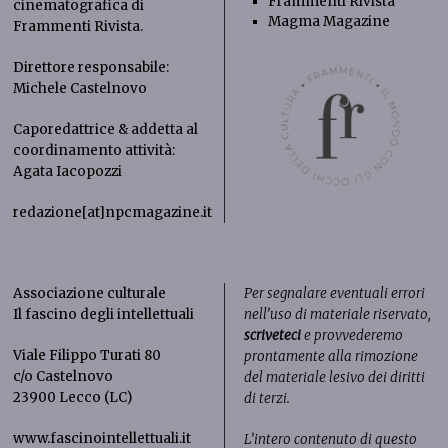
Frammenti Rivista
cinematografica di
Magma Magazine
Frammenti Rivista
.
Direttore responsabile:
Michele Castelnovo
Caporedattrice & addetta al
coordinamento attività:
Agata Iacopozzi
redazione[at]npcmagazine.it
Associazione culturale
Per segnalare eventuali errori
Il fascino degli intellettuali
nell’uso di materiale riservato,
scriveteci
e provvederemo
Viale Filippo Turati 80
prontamente alla rimozione
c/o Castelnovo
del materiale lesivo dei diritti
23900 Lecco (LC)
di terzi.
www.fascinointellettuali.it
L’intero contenuto di questo