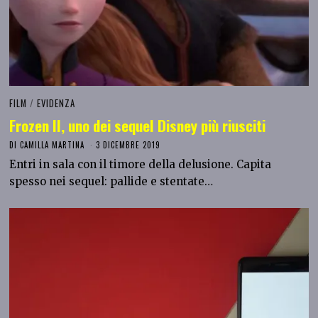
FILM
/
EVIDENZA
Frozen II, uno dei sequel Disney più riusciti
DI
CAMILLA MARTINA
3 DICEMBRE 2019
Entri in sala con il timore della delusione. Capita
spesso nei sequel: pallide e stentate…