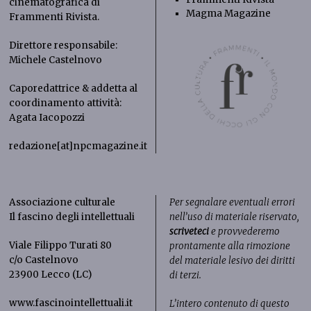
cinematografica di
Magma Magazine
Frammenti Rivista
.
Direttore responsabile:
Michele Castelnovo
Caporedattrice & addetta al
coordinamento attività:
Agata Iacopozzi
redazione[at]npcmagazine.it
Associazione culturale
Per segnalare eventuali errori
Il fascino degli intellettuali
nell’uso di materiale riservato,
scriveteci
e provvederemo
Viale Filippo Turati 80
prontamente alla rimozione
c/o Castelnovo
del materiale lesivo dei diritti
23900 Lecco (LC)
di terzi.
www.fascinointellettuali.it
L’intero contenuto di questo